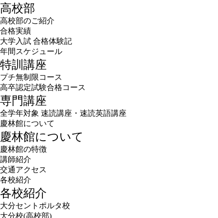
高校部
高校部のご紹介
合格実績
大学入試 合格体験記
年間スケジュール
特訓講座
プチ無制限コース
高卒認定試験合格コース
専門講座
全学年対象 速読講座・速読英語講座
慶林館について
慶林館について
慶林館の特徴
講師紹介
交通アクセス
各校紹介
各校紹介
大分セントポルタ校
大分校(高校部)