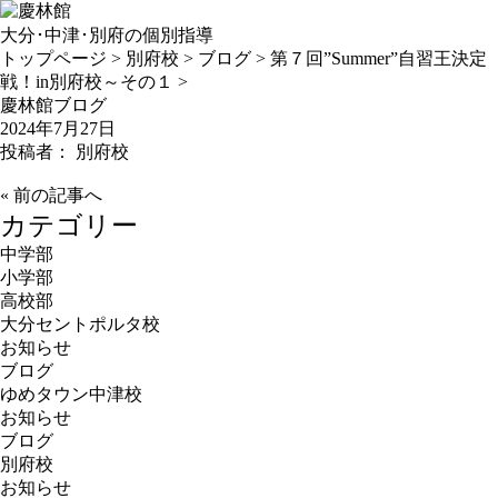
大分･中津･別府の個別指導
トップページ
>
別府校
>
ブログ
>
第７回”Summer”自習王決定
戦！in別府校～その１
>
慶林館ブログ
2024年7月27日
投稿者： 別府校
«
前の記事へ
カテゴリー
中学部
小学部
高校部
大分セントポルタ校
お知らせ
ブログ
ゆめタウン中津校
お知らせ
ブログ
別府校
お知らせ