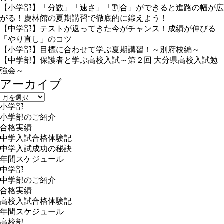
【小学部】「分数」「速さ」「割合」ができると進路の幅が広
がる！慶林館の夏期講習で徹底的に鍛えよう！
【中学部】テストが返ってきた今がチャンス！成績が伸びる
「やり直し」のコツ
【小学部】目標に合わせて学ぶ夏期講習！～別府校編～
【中学部】保護者と学ぶ高校入試～第２回 大分県高校入試勉
強会～
アーカイブ
ア
小学部
ー
小学部のご紹介
カ
合格実績
イ
中学入試合格体験記
ブ
中学入試成功の秘訣
年間スケジュール
中学部
中学部のご紹介
合格実績
高校入試合格体験記
年間スケジュール
高校部