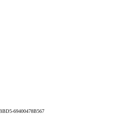
BBD5-69400478B567