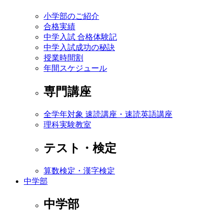
小学部のご紹介
合格実績
中学入試 合格体験記
中学入試成功の秘訣
授業時間割
年間スケジュール
専門講座
全学年対象 速読講座・速読英語講座
理科実験教室
テスト・検定
算数検定・漢字検定
中学部
中学部