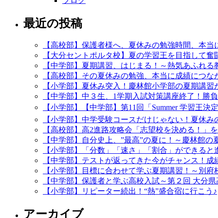
ブログ
最近の投稿
【高校部】保護者様へ、夏休みの勉強時間、本当
【大分セントポルタ校】夏の学習王を目指して奮闘
【中学部】夏期講習、はじまる！～熱気あふれる
【高校部】その夏休みの勉強、本当に成績につなが
【小学部】夏休み突入！慶林館小学部の夏期講習
【中学部】中３生、1学期入試対策講座終了！勝
【小学部】【中学部】第11回「Summer 学習王決
【小学部】中学受験コースだけじゃない！夏休み
【高校部】高2進路攻略会「志望校を決める！」
【中学部】自分史上、”最高”の夏に！～慶林館の
【小学部】「分数」「速さ」「割合」ができると
【中学部】テストが返ってきた今がチャンス！成
【小学部】目標に合わせて学ぶ夏期講習！～別府
【中学部】保護者と学ぶ高校入試～第２回 大分県
【小学部】リピーター続出！“熱”盛合宿に行こう♪
アーカイブ