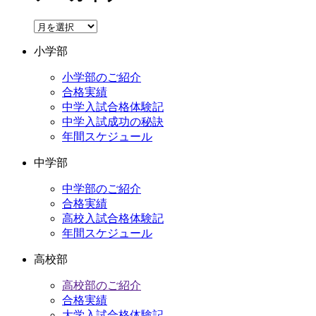
ア
ー
小学部
カ
イ
小学部のご紹介
ブ
合格実績
中学入試合格体験記
中学入試成功の秘訣
年間スケジュール
中学部
中学部のご紹介
合格実績
高校入試合格体験記
年間スケジュール
高校部
高校部のご紹介
合格実績
大学入試合格体験記