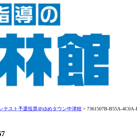
ンテスト予選投票＠ゆめタウン中津校
>
7361507B-B55A-4C0A-
67