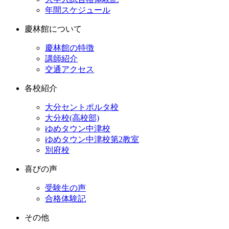
年間スケジュール
慶林館について
慶林館の特徴
講師紹介
交通アクセス
各校紹介
大分セントポルタ校
大分校(高校部)
ゆめタウン中津校
ゆめタウン中津校第2教室
別府校
喜びの声
受験生の声
合格体験記
その他