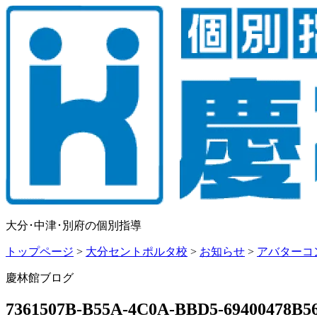
大分･中津･別府の個別指導
トップページ
>
大分セントポルタ校
>
お知らせ
>
アバターコ
慶林館ブログ
7361507B-B55A-4C0A-BBD5-69400478B5