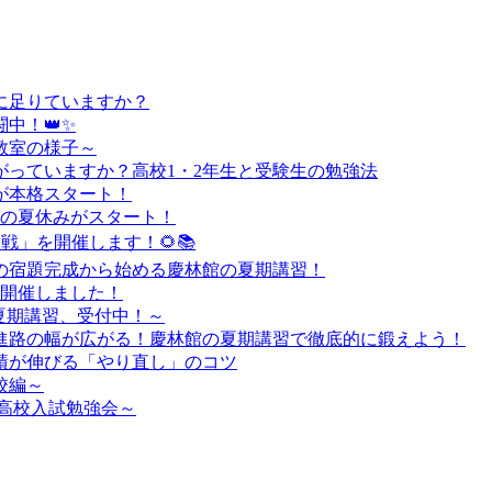
に足りていますか？
中！👑✨
教室の様子～
っていますか？高校1・2年生と受験生の勉強法
が本格スタート！
負の夏休みがスタート！
定戦」を開催します！🌻📚
の宿題完成から始める慶林館の夏期講習！
を開催しました！
夏期講習、受付中！～
進路の幅が広がる！慶林館の夏期講習で徹底的に鍛えよう！
績が伸びる「やり直し」のコツ
校編～
高校入試勉強会～