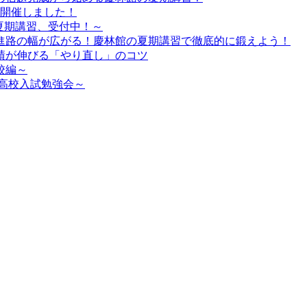
を開催しました！
夏期講習、受付中！～
進路の幅が広がる！慶林館の夏期講習で徹底的に鍛えよう！
績が伸びる「やり直し」のコツ
校編～
高校入試勉強会～