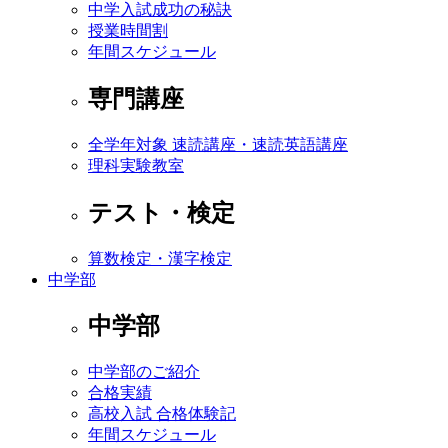
中学入試成功の秘訣
授業時間割
年間スケジュール
専門講座
全学年対象 速読講座・速読英語講座
理科実験教室
テスト・検定
算数検定・漢字検定
中学部
中学部
中学部のご紹介
合格実績
高校入試 合格体験記
年間スケジュール