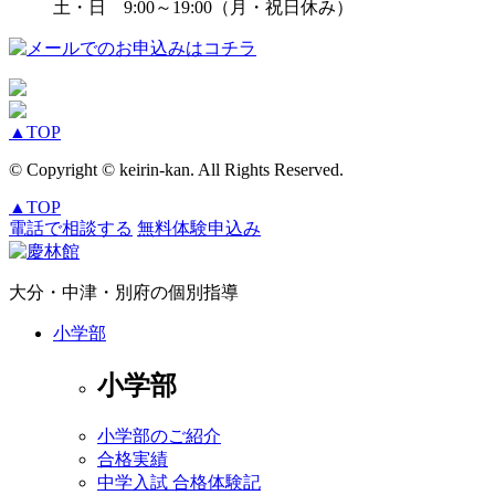
土・日 9:00～19:00（月・祝日休み）
▲
TOP
© Copyright © keirin-kan. All Rights Reserved.
▲
TOP
電話で相談する
無料体験申込み
大分・中津・別府の個別指導
小学部
小学部
小学部のご紹介
合格実績
中学入試 合格体験記