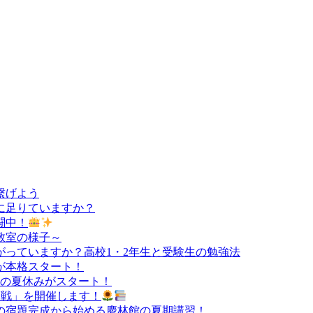
繋げよう
に足りていますか？
闘中！
教室の様子～
っていますか？高校1・2年生と受験生の勉強法
が本格スタート！
負の夏休みがスタート！
決定戦」を開催します！
の宿題完成から始める慶林館の夏期講習！