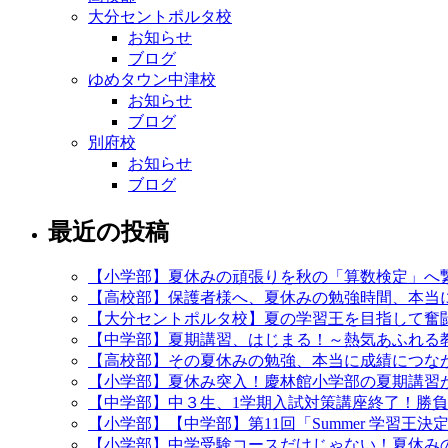
大分セントポルタ校
お知らせ
ブログ
ゆめタウン中津校
お知らせ
ブログ
別府校
お知らせ
ブログ
最近の投稿
【小学部】夏休みの頑張りを秋の「算数検定」へ
【高校部】保護者様へ、夏休みの勉強時間、本当
【大分セントポルタ校】夏の学習王を目指して奮
【中学部】夏期講習、はじまる！～熱気あふれる
【高校部】その夏休みの勉強、本当に成績につなが
【小学部】夏休み突入！慶林館小学部の夏期講習
【中学部】中３生、1学期入試対策講座終了！勝
【小学部】【中学部】第11回「Summer 学習王
【小学部】中学受験コースだけじゃない！夏休み