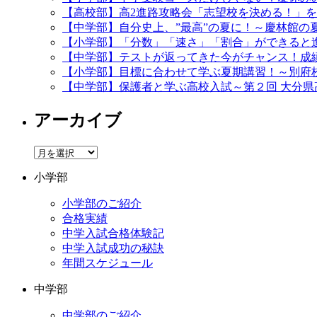
【高校部】高2進路攻略会「志望校を決める！」
【中学部】自分史上、”最高”の夏に！～慶林館の
【小学部】「分数」「速さ」「割合」ができると
【中学部】テストが返ってきた今がチャンス！成
【小学部】目標に合わせて学ぶ夏期講習！～別府
【中学部】保護者と学ぶ高校入試～第２回 大分県
アーカイブ
ア
ー
小学部
カ
イ
小学部のご紹介
ブ
合格実績
中学入試合格体験記
中学入試成功の秘訣
年間スケジュール
中学部
中学部のご紹介