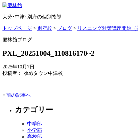
大分･中津･別府の個別指導
トップページ
>
別府校
>
ブログ
>
リスニング対策講座開始（
慶林館ブログ
PXL_20251004_110816170~2
2025年10月7日
投稿者： ゆめタウン中津校
«
前の記事へ
カテゴリー
中学部
小学部
高校部