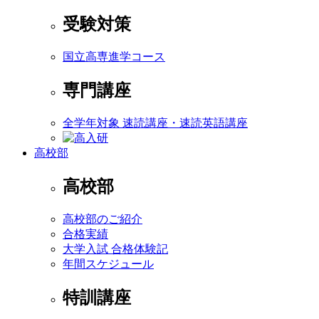
受験対策
国立高専進学コース
専門講座
全学年対象 速読講座・速読英語講座
高校部
高校部
高校部のご紹介
合格実績
大学入試 合格体験記
年間スケジュール
特訓講座