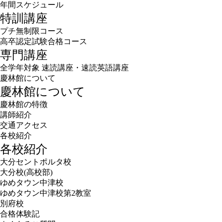
年間スケジュール
特訓講座
プチ無制限コース
高卒認定試験合格コース
専門講座
全学年対象 速読講座・速読英語講座
慶林館について
慶林館について
慶林館の特徴
講師紹介
交通アクセス
各校紹介
各校紹介
大分セントポルタ校
大分校(高校部)
ゆめタウン中津校
ゆめタウン中津校第2教室
別府校
合格体験記