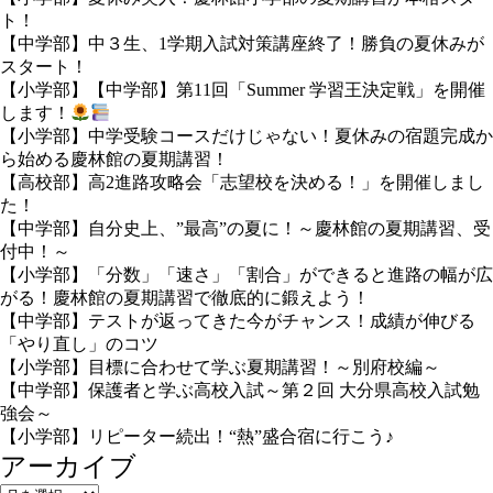
ト！
【中学部】中３生、1学期入試対策講座終了！勝負の夏休みが
スタート！
【小学部】【中学部】第11回「Summer 学習王決定戦」を開催
します！
【小学部】中学受験コースだけじゃない！夏休みの宿題完成か
ら始める慶林館の夏期講習！
【高校部】高2進路攻略会「志望校を決める！」を開催しまし
た！
【中学部】自分史上、”最高”の夏に！～慶林館の夏期講習、受
付中！～
【小学部】「分数」「速さ」「割合」ができると進路の幅が広
がる！慶林館の夏期講習で徹底的に鍛えよう！
【中学部】テストが返ってきた今がチャンス！成績が伸びる
「やり直し」のコツ
【小学部】目標に合わせて学ぶ夏期講習！～別府校編～
【中学部】保護者と学ぶ高校入試～第２回 大分県高校入試勉
強会～
【小学部】リピーター続出！“熱”盛合宿に行こう♪
アーカイブ