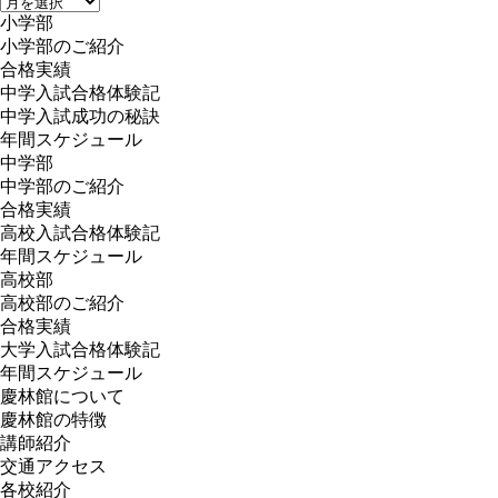
ア
小学部
ー
小学部のご紹介
カ
合格実績
イ
中学入試合格体験記
ブ
中学入試成功の秘訣
年間スケジュール
中学部
中学部のご紹介
合格実績
高校入試合格体験記
年間スケジュール
高校部
高校部のご紹介
合格実績
大学入試合格体験記
年間スケジュール
慶林館について
慶林館の特徴
講師紹介
交通アクセス
各校紹介