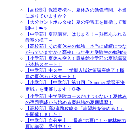
【高校部】保護者様へ、夏休みの勉強時間、本当
に足りていますか？
【大分セントポルタ校】夏の学習王を目指して奮
闘中！👑✨
【中学部】夏期講習、はじまる！～熱気あふれる
教室の様子～
【高校部】その夏休みの勉強、本当に成績につな
がっていますか？高校1・2年生と受験生の勉強法
【小学部】夏休み突入！慶林館小学部の夏期講習
が本格スタート！
【中学部】中３生、1学期入試対策講座終了！勝
負の夏休みがスタート！
【小学部】【中学部】第11回「Summer 学習王決
定戦」を開催します！🌻📚
【小学部】中学受験コースだけじゃない！夏休み
の宿題完成から始める慶林館の夏期講習！
【高校部】高2進路攻略会「志望校を決める！」
を開催しました！
【中学部】自分史上、”最高”の夏に！～慶林館の
夏期講習、受付中！～