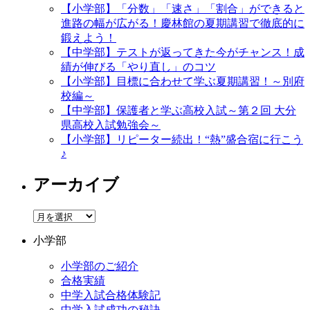
【小学部】「分数」「速さ」「割合」ができると
進路の幅が広がる！慶林館の夏期講習で徹底的に
鍛えよう！
【中学部】テストが返ってきた今がチャンス！成
績が伸びる「やり直し」のコツ
【小学部】目標に合わせて学ぶ夏期講習！～別府
校編～
【中学部】保護者と学ぶ高校入試～第２回 大分
県高校入試勉強会～
【小学部】リピーター続出！“熱”盛合宿に行こう
♪
アーカイブ
ア
ー
小学部
カ
イ
小学部のご紹介
ブ
合格実績
中学入試合格体験記
中学入試成功の秘訣