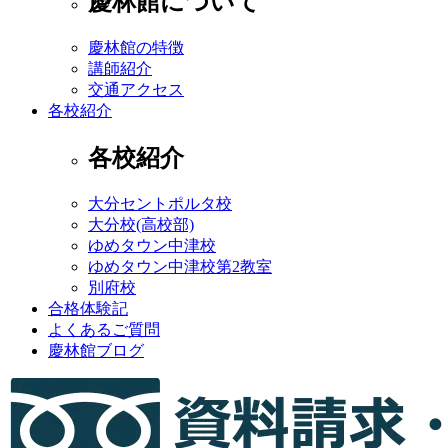
慶林館について
慶林館の特徴
講師紹介
交通アクセス
各校紹介
各校紹介
大分セントポルタ校
大分校(高校部)
ゆめタウン中津校
ゆめタウン中津校第2教室
別府校
合格体験記
よくあるご質問
慶林館ブログ