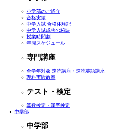
小学部のご紹介
合格実績
中学入試 合格体験記
中学入試成功の秘訣
授業時間割
年間スケジュール
専門講座
全学年対象 速読講座・速読英語講座
理科実験教室
テスト・検定
算数検定・漢字検定
中学部
中学部