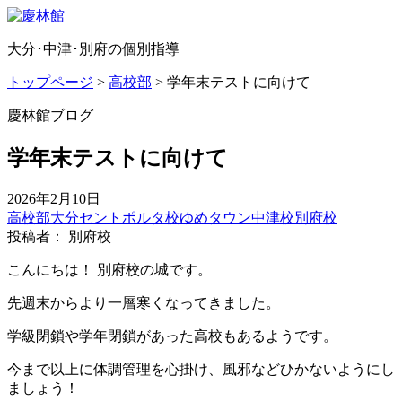
大分･中津･別府の個別指導
トップページ
>
高校部
>
学年末テストに向けて
慶林館ブログ
学年末テストに向けて
2026年2月10日
高校部
大分セントポルタ校
ゆめタウン中津校
別府校
投稿者： 別府校
こんにちは！ 別府校の城です。
先週末からより一層寒くなってきました。
学級閉鎖や学年閉鎖があった高校もあるようです。
今まで以上に体調管理を心掛け、風邪などひかないようにし
ましょう！