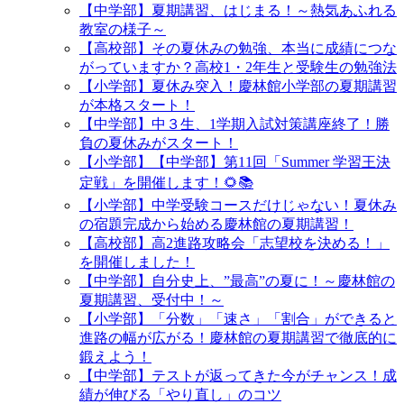
【中学部】夏期講習、はじまる！～熱気あふれる
教室の様子～
【高校部】その夏休みの勉強、本当に成績につな
がっていますか？高校1・2年生と受験生の勉強法
【小学部】夏休み突入！慶林館小学部の夏期講習
が本格スタート！
【中学部】中３生、1学期入試対策講座終了！勝
負の夏休みがスタート！
【小学部】【中学部】第11回「Summer 学習王決
定戦」を開催します！🌻📚
【小学部】中学受験コースだけじゃない！夏休み
の宿題完成から始める慶林館の夏期講習！
【高校部】高2進路攻略会「志望校を決める！」
を開催しました！
【中学部】自分史上、”最高”の夏に！～慶林館の
夏期講習、受付中！～
【小学部】「分数」「速さ」「割合」ができると
進路の幅が広がる！慶林館の夏期講習で徹底的に
鍛えよう！
【中学部】テストが返ってきた今がチャンス！成
績が伸びる「やり直し」のコツ