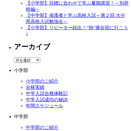
【小学部】目標に合わせて学ぶ夏期講習！～別府
校編～
【中学部】保護者と学ぶ高校入試～第２回 大分
県高校入試勉強会～
【小学部】リピーター続出！“熱”盛合宿に行こう
♪
アーカイブ
ア
ー
小学部
カ
イ
小学部のご紹介
ブ
合格実績
中学入試合格体験記
中学入試成功の秘訣
年間スケジュール
中学部
中学部のご紹介