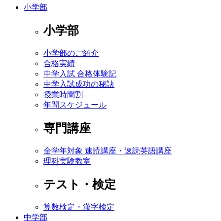
小学部
小学部
小学部のご紹介
合格実績
中学入試 合格体験記
中学入試成功の秘訣
授業時間割
年間スケジュール
専門講座
全学年対象 速読講座・速読英語講座
理科実験教室
テスト・検定
算数検定・漢字検定
中学部