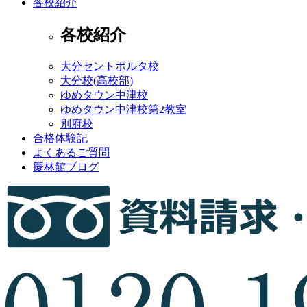
各校紹介
各校紹介
大分セントポルタ校
大分校(高校部)
ゆめタウン中津校
ゆめタウン中津校第2教室
別府校
合格体験記
よくあるご質問
慶林館ブログ