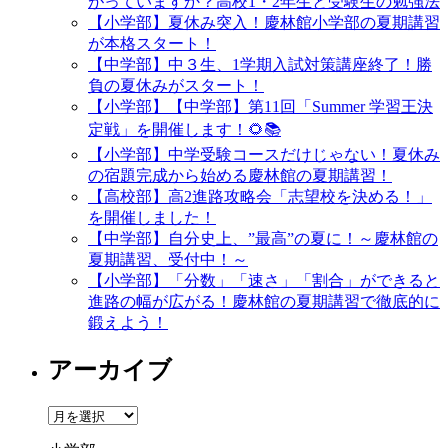
がっていますか？高校1・2年生と受験生の勉強法
【小学部】夏休み突入！慶林館小学部の夏期講習
が本格スタート！
【中学部】中３生、1学期入試対策講座終了！勝
負の夏休みがスタート！
【小学部】【中学部】第11回「Summer 学習王決
定戦」を開催します！🌻📚
【小学部】中学受験コースだけじゃない！夏休み
の宿題完成から始める慶林館の夏期講習！
【高校部】高2進路攻略会「志望校を決める！」
を開催しました！
【中学部】自分史上、”最高”の夏に！～慶林館の
夏期講習、受付中！～
【小学部】「分数」「速さ」「割合」ができると
進路の幅が広がる！慶林館の夏期講習で徹底的に
鍛えよう！
アーカイブ
ア
ー