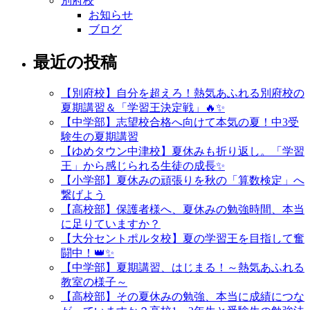
別府校
お知らせ
ブログ
最近の投稿
【別府校】自分を超えろ！熱気あふれる別府校の
夏期講習＆「学習王決定戦」🔥✨
【中学部】志望校合格へ向けて本気の夏！中3受
験生の夏期講習
【ゆめタウン中津校】夏休みも折り返し。「学習
王」から感じられる生徒の成長✨
【小学部】夏休みの頑張りを秋の「算数検定」へ
繋げよう
【高校部】保護者様へ、夏休みの勉強時間、本当
に足りていますか？
【大分セントポルタ校】夏の学習王を目指して奮
闘中！👑✨
【中学部】夏期講習、はじまる！～熱気あふれる
教室の様子～
【高校部】その夏休みの勉強、本当に成績につな