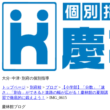
大分･中津･別府の個別指導
トップページ
>
別府校
>
ブログ
>
【小学部】「分数」「速
さ」「割合」ができると進路の幅が広がる！慶林館の夏期講
習で徹底的に鍛えよう！
>
IMG_0615
慶林館ブログ