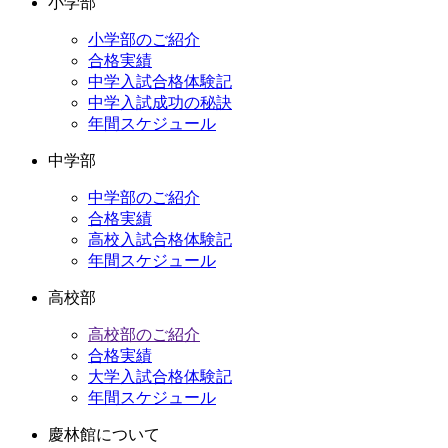
小学部
カ
イ
小学部のご紹介
ブ
合格実績
中学入試合格体験記
中学入試成功の秘訣
年間スケジュール
中学部
中学部のご紹介
合格実績
高校入試合格体験記
年間スケジュール
高校部
高校部のご紹介
合格実績
大学入試合格体験記
年間スケジュール
慶林館について