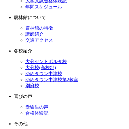
大学入試合格体験記
年間スケジュール
慶林館について
慶林館の特徴
講師紹介
交通アクセス
各校紹介
大分セントポルタ校
大分校(高校部)
ゆめタウン中津校
ゆめタウン中津校第2教室
別府校
喜びの声
受験生の声
合格体験記
その他