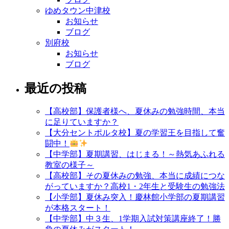
ゆめタウン中津校
お知らせ
ブログ
別府校
お知らせ
ブログ
最近の投稿
【高校部】保護者様へ、夏休みの勉強時間、本当
に足りていますか？
【大分セントポルタ校】夏の学習王を目指して奮
闘中！
【中学部】夏期講習、はじまる！～熱気あふれる
教室の様子～
【高校部】その夏休みの勉強、本当に成績につな
がっていますか？高校1・2年生と受験生の勉強法
【小学部】夏休み突入！慶林館小学部の夏期講習
が本格スタート！
【中学部】中３生、1学期入試対策講座終了！勝