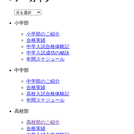
ア
ー
小学部
カ
イ
小学部のご紹介
ブ
合格実績
中学入試合格体験記
中学入試成功の秘訣
年間スケジュール
中学部
中学部のご紹介
合格実績
高校入試合格体験記
年間スケジュール
高校部
高校部のご紹介
合格実績