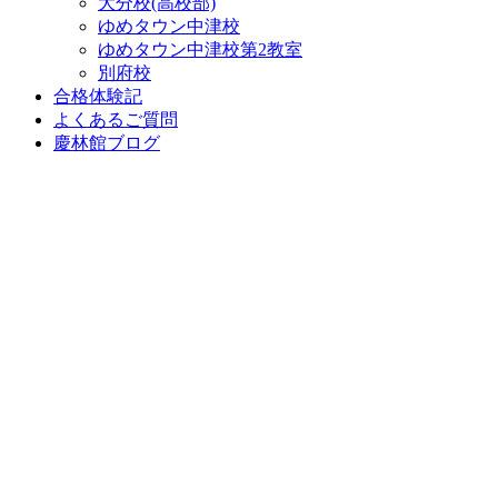
大分校(高校部)
ゆめタウン中津校
ゆめタウン中津校第2教室
別府校
合格体験記
よくあるご質問
慶林館ブログ