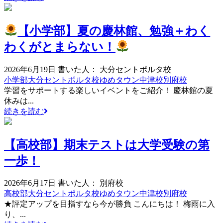
【小学部】夏の慶林館、勉強＋わく
わくがとまらない！
2026年6月19日
書いた人： 大分セントポルタ校
小学部
大分セントポルタ校
ゆめタウン中津校
別府校
学習をサポートする楽しいイベントをご紹介！ 慶林館の夏
休みは...
続きを読む
【高校部】期末テストは大学受験の第
一歩！
2026年6月17日
書いた人： 別府校
高校部
大分セントポルタ校
ゆめタウン中津校
別府校
★評定アップを目指すなら今が勝負 こんにちは！ 梅雨に入
り、...