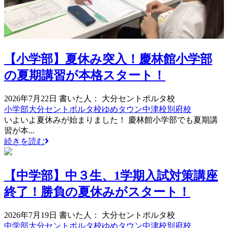
【小学部】夏休み突入！慶林館小学部
の夏期講習が本格スタート！
2026年7月22日
書いた人： 大分セントポルタ校
小学部
大分セントポルタ校
ゆめタウン中津校
別府校
いよいよ夏休みが始まりました！ 慶林館小学部でも夏期講
習が本...
続きを読む
【中学部】中３生、1学期入試対策講座
終了！勝負の夏休みがスタート！
2026年7月19日
書いた人： 大分セントポルタ校
中学部
大分セントポルタ校
ゆめタウン中津校
別府校