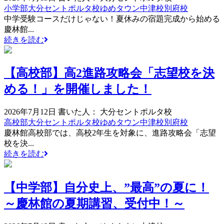
小学部
大分セントポルタ校
ゆめタウン中津校
別府校
中学受験コースだけじゃない！夏休みの宿題完成から始める
慶林館...
続きを読む
【高校部】高2進路攻略会「志望校を決
める！」を開催しました！
2026年7月12日
書いた人： 大分セントポルタ校
高校部
大分セントポルタ校
ゆめタウン中津校
別府校
慶林館高校部では、高校2年生を対象に、進路攻略会「志望
校を決...
続きを読む
【中学部】自分史上、”最高”の夏に！
～慶林館の夏期講習、受付中！～