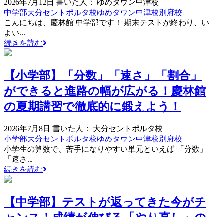
2026年7月12日
書いた人： ゆめタウン中津校
中学部
大分セントポルタ校
ゆめタウン中津校
別府校
こんにちは、慶林館 中学部です！ 期末テストが終わり、い
よい...
続きを読む
【小学部】「分数」「速さ」「割合」
ができると進路の幅が広がる！慶林館
の夏期講習で徹底的に鍛えよう！
2026年7月8日
書いた人： 大分セントポルタ校
小学部
大分セントポルタ校
ゆめタウン中津校
別府校
小学生の算数で、苦手になりやすい単元といえば 「分数」
「速さ...
続きを読む
【中学部】テストが返ってきた今がチ