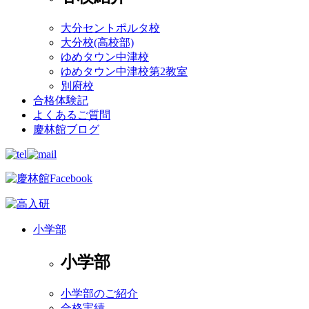
大分セントポルタ校
大分校(高校部)
ゆめタウン中津校
ゆめタウン中津校第2教室
別府校
合格体験記
よくあるご質問
慶林館ブログ
小学部
小学部
小学部のご紹介
合格実績