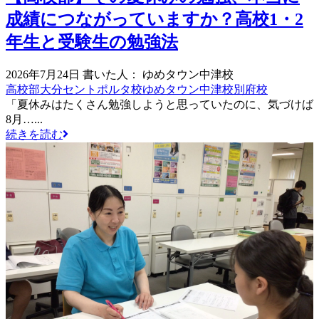
成績につながっていますか？高校1・2
年生と受験生の勉強法
2026年7月24日
書いた人： ゆめタウン中津校
高校部
大分セントポルタ校
ゆめタウン中津校
別府校
「夏休みはたくさん勉強しようと思っていたのに、気づけば
8月…...
続きを読む