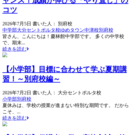
ャンス！成績が伸びる「やり直し」の
コツ
2026年7月5日
書いた人： 別府校
中学部
大分セントポルタ校
ゆめタウン中津校
別府校
皆さん、こんにちは！慶林館中学部です。 多くの中学校
で、期末...
続きを読む
【小学部】目標に合わせて学ぶ夏期講
習！～別府校編～
2026年7月2日
書いた人： 大分セントポルタ校
小学部
別府校
夏休みは、学校の授業が進まない特別な期間です。 だから
こそ、...
続きを読む