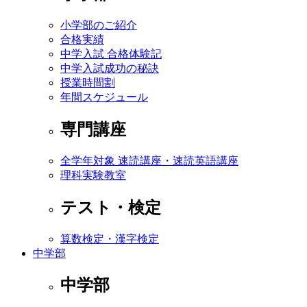
小学部のご紹介
合格実績
中学入試 合格体験記
中学入試成功の秘訣
授業時間割
年間スケジュール
専門講座
全学年対象 速読講座・速読英語講座
理科実験教室
テスト・検定
算数検定・漢字検定
中学部
中学部