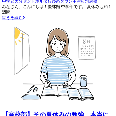
中学部
大分セントポルタ校
ゆめタウン中津校
別府校
みなさん、こんにちは！慶林館 中学部です。 夏休みも約１
週間...
続きを読む
【高校部】その夏休みの勉強、本当に