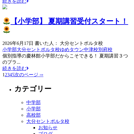
続きを読む
【小学部】 夏期講習受付スタート！
2026年6月17日
書いた人： 大分セントポルタ校
小学部
大分セントポルタ校
ゆめタウン中津校
別府校
個別指導の慶林館小学部だからこそできる！ 夏期講習３つ
のプラ...
続きを読む
1
2
3
4
5
次のページ ›
»
カテゴリー
中学部
小学部
高校部
大分セントポルタ校
お知らせ
ブログ