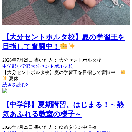
【大分セントポルタ校】夏の学習王を
目指して奮闘中！
2026年7月29日
書いた人： 大分セントポルタ校
中学部
小学部
大分セントポルタ校
【大分セントポルタ校】夏の学習王を目指して奮闘中！
夏休...
続きを読む
【中学部】夏期講習、はじまる！～熱
気あふれる教室の様子～
2026年7月25日
書いた人： ゆめタウン中津校