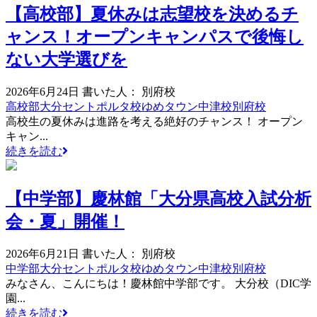
【高校部】夏休みは志望校を決めるチ
ャンス！オープンキャンパスで後悔し
ない大学選びを
2026年6月24日
書いた人： 別府校
高校部
大分セントポルタ校
ゆめタウン中津校
別府校
高校生の夏休みは進路を考える絶好のチャンス！ オープン
キャン...
続きを読む
【中学部】慶林館「大分県高校入試分析
会・夏」開催！
2026年6月21日
書いた人： 別府校
中学部
大分セントポルタ校
ゆめタウン中津校
別府校
みなさん、こんにちは！慶林館中学部です。 大分校（DIC学
園...
続きを読む