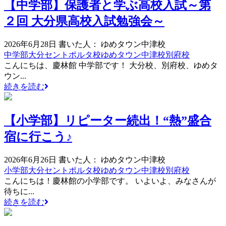
【中学部】保護者と学ぶ高校入試～第
２回 大分県高校入試勉強会～
2026年6月28日
書いた人： ゆめタウン中津校
中学部
大分セントポルタ校
ゆめタウン中津校
別府校
こんにちは、慶林館 中学部です！ 大分校、別府校、ゆめタ
ウン...
続きを読む
【小学部】リピーター続出！“熱”盛合
宿に行こう♪
2026年6月26日
書いた人： ゆめタウン中津校
小学部
大分セントポルタ校
ゆめタウン中津校
別府校
こんにちは！慶林館の小学部です。 いよいよ、みなさんが
待ちに...
続きを読む