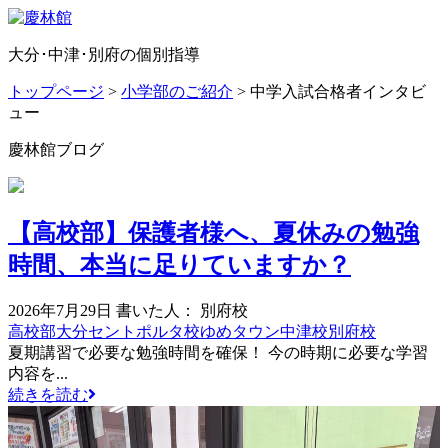
大分･中津･別府の個別指導
トップページ
>
小学部のご紹介
>
中学入試合格者インタビ
ュー
慶林館ブログ
【高校部】保護者様へ、夏休みの勉強
時間、本当に足りていますか？
2026年7月29日
書いた人： 別府校
高校部
大分セントポルタ校
ゆめタウン中津校
別府校
夏期講習で必要な勉強時間を確保！ 今の時期に必要な学習
内容を...
続きを読む