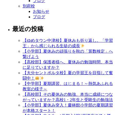
ブログ
別府校
お知らせ
ブログ
最近の投稿
【ゆめタウン中津校】夏休みも折り返し。「学習
王」から感じられる生徒の成長
【小学部】夏休みの頑張りを秋の「算数検定」へ
繋げよう
【高校部】保護者様へ、夏休みの勉強時間、本当
に足りていますか？
【大分セントポルタ校】夏の学習王を目指して奮
闘中！
【中学部】夏期講習、はじまる！～熱気あふれる
教室の様子～
【高校部】その夏休みの勉強、本当に成績につな
がっていますか？高校1・2年生と受験生の勉強法
【小学部】夏休み突入！慶林館小学部の夏期講習
が本格スタート！