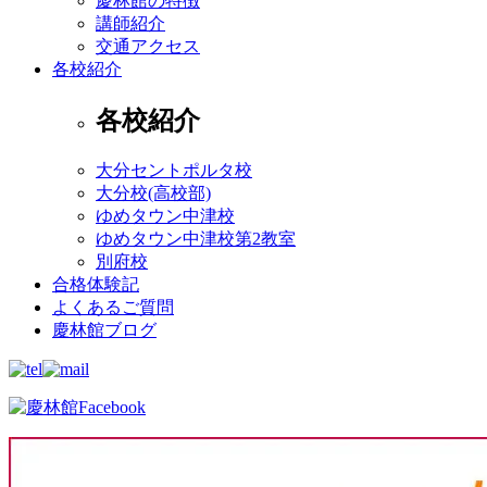
慶林館の特徴
講師紹介
交通アクセス
各校紹介
各校紹介
大分セントポルタ校
大分校(高校部)
ゆめタウン中津校
ゆめタウン中津校第2教室
別府校
合格体験記
よくあるご質問
慶林館ブログ