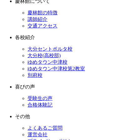
慶林館について
慶林館の特徴
講師紹介
交通アクセス
各校紹介
大分セントポルタ校
大分校(高校部)
ゆめタウン中津校
ゆめタウン中津校第2教室
別府校
喜びの声
受験生の声
合格体験記
その他
よくあるご質問
運営会社