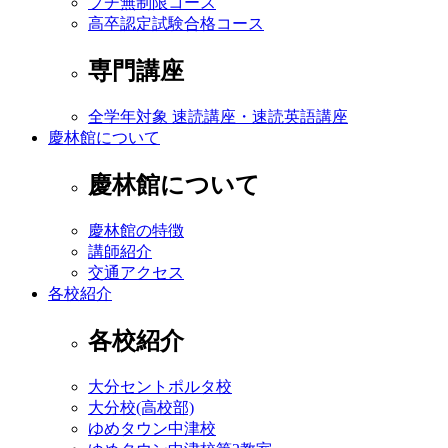
プチ無制限コース
高卒認定試験合格コース
専門講座
全学年対象 速読講座・速読英語講座
慶林館について
慶林館について
慶林館の特徴
講師紹介
交通アクセス
各校紹介
各校紹介
大分セントポルタ校
大分校(高校部)
ゆめタウン中津校