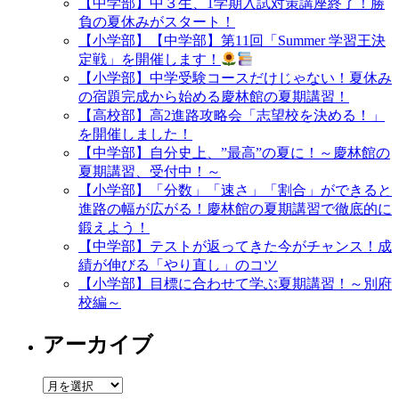
【中学部】中３生、1学期入試対策講座終了！勝
負の夏休みがスタート！
【小学部】【中学部】第11回「Summer 学習王決
定戦」を開催します！
【小学部】中学受験コースだけじゃない！夏休み
の宿題完成から始める慶林館の夏期講習！
【高校部】高2進路攻略会「志望校を決める！」
を開催しました！
【中学部】自分史上、”最高”の夏に！～慶林館の
夏期講習、受付中！～
【小学部】「分数」「速さ」「割合」ができると
進路の幅が広がる！慶林館の夏期講習で徹底的に
鍛えよう！
【中学部】テストが返ってきた今がチャンス！成
績が伸びる「やり直し」のコツ
【小学部】目標に合わせて学ぶ夏期講習！～別府
校編～
アーカイブ
ア