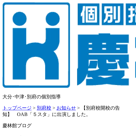
大分･中津･別府の個別指導
トップページ
>
別府校
>
お知らせ
>
【別府校開校の告
知】 OAB「５スタ」に出演しました。
慶林館ブログ