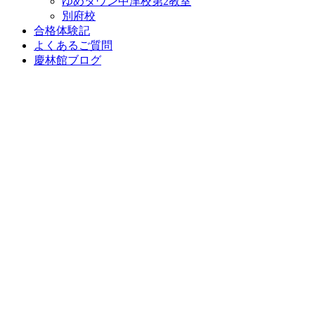
ゆめタウン中津校第2教室
別府校
合格体験記
よくあるご質問
慶林館ブログ