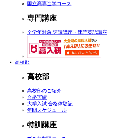
国立高専進学コース
専門講座
全学年対象 速読講座・速読英語講座
高校部
高校部
高校部のご紹介
合格実績
大学入試 合格体験記
年間スケジュール
特訓講座