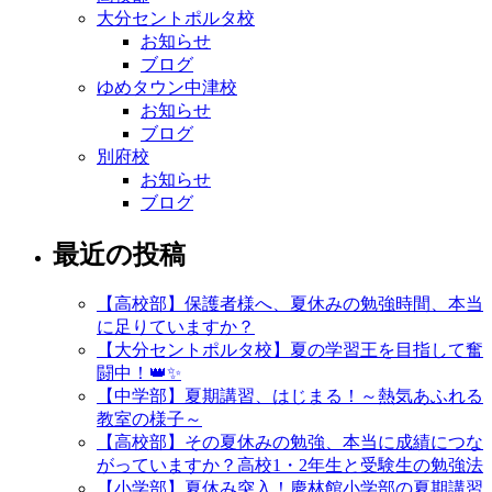
大分セントポルタ校
お知らせ
ブログ
ゆめタウン中津校
お知らせ
ブログ
別府校
お知らせ
ブログ
最近の投稿
【高校部】保護者様へ、夏休みの勉強時間、本当
に足りていますか？
【大分セントポルタ校】夏の学習王を目指して奮
闘中！👑✨
【中学部】夏期講習、はじまる！～熱気あふれる
教室の様子～
【高校部】その夏休みの勉強、本当に成績につな
がっていますか？高校1・2年生と受験生の勉強法
【小学部】夏休み突入！慶林館小学部の夏期講習