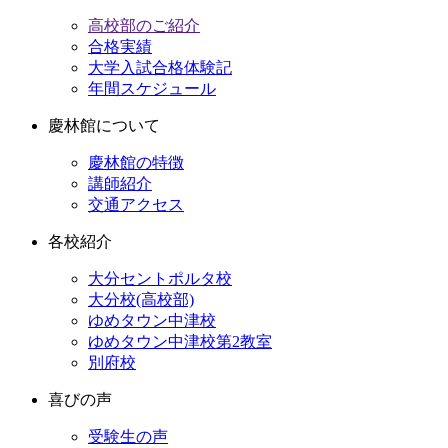
高校部のご紹介
合格実績
大学入試合格体験記
年間スケジュール
慶林館について
慶林館の特徴
講師紹介
交通アクセス
各校紹介
大分セントポルタ校
大分校(高校部)
ゆめタウン中津校
ゆめタウン中津校第2教室
別府校
喜びの声
受験生の声