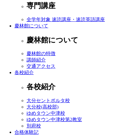
専門講座
全学年対象 速読講座・速読英語講座
慶林館について
慶林館について
慶林館の特徴
講師紹介
交通アクセス
各校紹介
各校紹介
大分セントポルタ校
大分校(高校部)
ゆめタウン中津校
ゆめタウン中津校第2教室
別府校
合格体験記