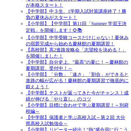
が本格スタート！
【中学部】中３生、1学期入試対策講座終了！勝
負の夏休みがスタート！
【小学部】【中学部】第11回「Summer 学習王決
定戦」を開催します！🌻📚
【小学部】中学受験コースだけじゃない！夏休み
の宿題完成から始める慶林館の夏期講習！
【高校部】高2進路攻略会「志望校を決める！」
を開催しました！
【中学部】自分史上、”最高”の夏に！～慶林館の
夏期講習、受付中！～
【小学部】「分数」「速さ」「割合」ができると
進路の幅が広がる！慶林館の夏期講習で徹底的に
鍛えよう！
【中学部】テストが返ってきた今がチャンス！成
績が伸びる「やり直し」のコツ
【小学部】目標に合わせて学ぶ夏期講習！～別府
校編～
【中学部】保護者と学ぶ高校入試～第２回 大分
県高校入試勉強会～
【小学部】リピーター続出！“熱”盛合宿に行こう