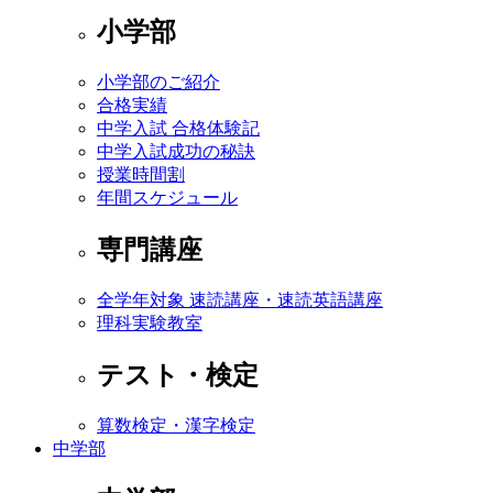
小学部
小学部のご紹介
合格実績
中学入試 合格体験記
中学入試成功の秘訣
授業時間割
年間スケジュール
専門講座
全学年対象 速読講座・速読英語講座
理科実験教室
テスト・検定
算数検定・漢字検定
中学部