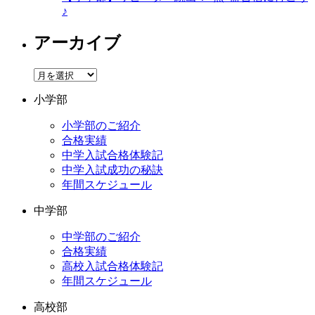
♪
アーカイブ
ア
ー
小学部
カ
イ
小学部のご紹介
ブ
合格実績
中学入試合格体験記
中学入試成功の秘訣
年間スケジュール
中学部
中学部のご紹介
合格実績
高校入試合格体験記
年間スケジュール
高校部