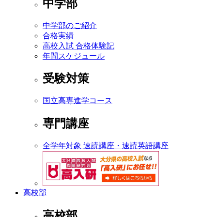
中学部
中学部のご紹介
合格実績
高校入試 合格体験記
年間スケジュール
受験対策
国立高専進学コース
専門講座
全学年対象 速読講座・速読英語講座
高校部
高校部