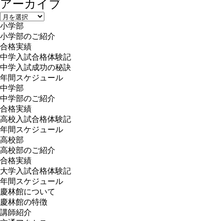
アーカイブ
ア
小学部
ー
小学部のご紹介
カ
合格実績
イ
中学入試合格体験記
ブ
中学入試成功の秘訣
年間スケジュール
中学部
中学部のご紹介
合格実績
高校入試合格体験記
年間スケジュール
高校部
高校部のご紹介
合格実績
大学入試合格体験記
年間スケジュール
慶林館について
慶林館の特徴
講師紹介