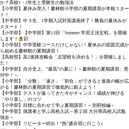
か？高校1・2年生と受験生の勉強法
【小学部】夏休み突入！慶林館小学部の夏期講習が本格スター
ト！
【中学部】中３生、1学期入試対策講座終了！勝負の夏休みが
スタート！
【小学部】【中学部】第11回「Summer 学習王決定戦」を開催
します！
【小学部】中学受験コースだけじゃない！夏休みの宿題完成か
ら始める慶林館の夏期講習！
【高校部】高2進路攻略会「志望校を決める！」を開催しまし
た！
【中学部】自分史上、”最高”の夏に！～慶林館の夏期講習、受
付中！～
【小学部】「分数」「速さ」「割合」ができると進路の幅が広
がる！慶林館の夏期講習で徹底的に鍛えよう！
【中学部】テストが返ってきた今がチャンス！成績が伸びる
「やり直し」のコツ
【小学部】目標に合わせて学ぶ夏期講習！～別府校編～
【中学部】保護者と学ぶ高校入試～第２回 大分県高校入試勉
強会～
【小学部】リピーター続出！“熱”盛合宿に行こう♪