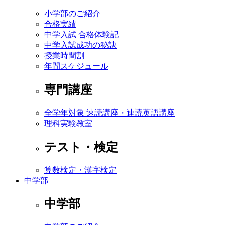
小学部のご紹介
合格実績
中学入試 合格体験記
中学入試成功の秘訣
授業時間割
年間スケジュール
専門講座
全学年対象 速読講座・速読英語講座
理科実験教室
テスト・検定
算数検定・漢字検定
中学部
中学部