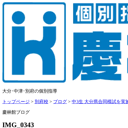
大分･中津･別府の個別指導
トップページ
>
別府校
>
ブログ
>
中3生 大分県合同模試を実
慶林館ブログ
IMG_0343