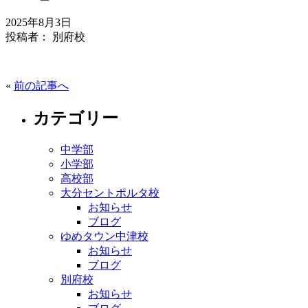
2025年8月3日
投稿者： 別府校
«
前の記事へ
カテゴリー
中学部
小学部
高校部
大分セントポルタ校
お知らせ
ブログ
ゆめタウン中津校
お知らせ
ブログ
別府校
お知らせ