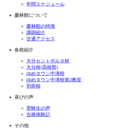
年間スケジュール
慶林館について
慶林館の特徴
講師紹介
交通アクセス
各校紹介
大分セントポルタ校
大分校(高校部)
ゆめタウン中津校
ゆめタウン中津校第2教室
別府校
喜びの声
受験生の声
合格体験記
その他