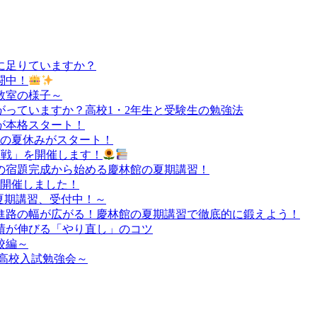
に足りていますか？
闘中！
教室の様子～
っていますか？高校1・2年生と受験生の勉強法
が本格スタート！
負の夏休みがスタート！
決定戦」を開催します！
の宿題完成から始める慶林館の夏期講習！
を開催しました！
夏期講習、受付中！～
進路の幅が広がる！慶林館の夏期講習で徹底的に鍛えよう！
績が伸びる「やり直し」のコツ
校編～
高校入試勉強会～