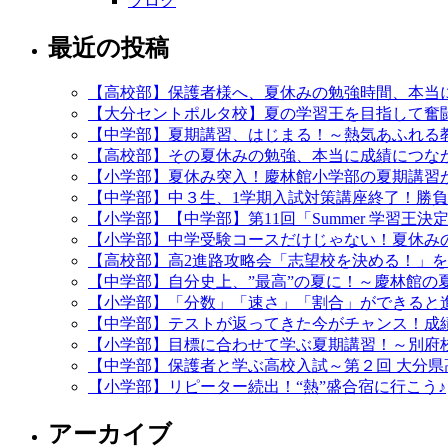
ブログ
最近の投稿
【高校部】保護者様へ、夏休みの勉強時間、本当
【大分セントポルタ校】夏の学習王を目指して奮
【中学部】夏期講習、はじまる！～熱気あふれる
【高校部】その夏休みの勉強、本当に成績につなが
【小学部】夏休み突入！慶林館小学部の夏期講習
【中学部】中３生、1学期入試対策講座終了！勝
【小学部】【中学部】第11回「Summer 学習王
【小学部】中学受験コースだけじゃない！夏休み
【高校部】高2進路攻略会「志望校を決める！」
【中学部】自分史上、”最高”の夏に！～慶林館の
【小学部】「分数」「速さ」「割合」ができると
【中学部】テストが返ってきた今がチャンス！成
【小学部】目標に合わせて学ぶ夏期講習！～別府
【中学部】保護者と学ぶ高校入試～第２回 大分県
【小学部】リピーター続出！“熱”盛合宿に行こう♪
アーカイブ