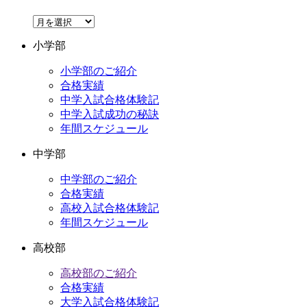
ア
ー
小学部
カ
イ
小学部のご紹介
ブ
合格実績
中学入試合格体験記
中学入試成功の秘訣
年間スケジュール
中学部
中学部のご紹介
合格実績
高校入試合格体験記
年間スケジュール
高校部
高校部のご紹介
合格実績
大学入試合格体験記