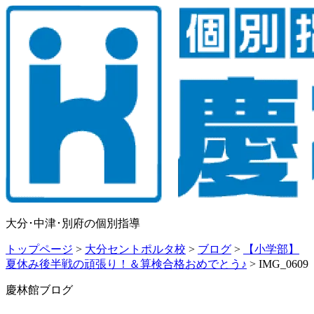
大分･中津･別府の個別指導
トップページ
>
大分セントポルタ校
>
ブログ
>
【小学部】
夏休み後半戦の頑張り！＆算検合格おめでとう♪
>
IMG_0609
慶林館ブログ