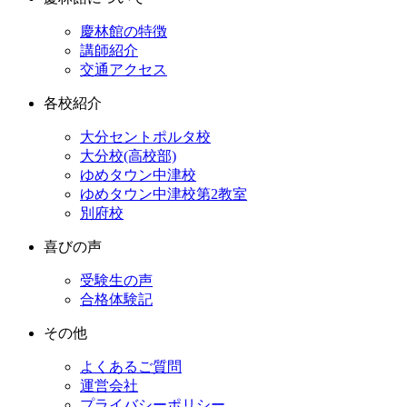
慶林館の特徴
講師紹介
交通アクセス
各校紹介
大分セントポルタ校
大分校(高校部)
ゆめタウン中津校
ゆめタウン中津校第2教室
別府校
喜びの声
受験生の声
合格体験記
その他
よくあるご質問
運営会社
プライバシーポリシー