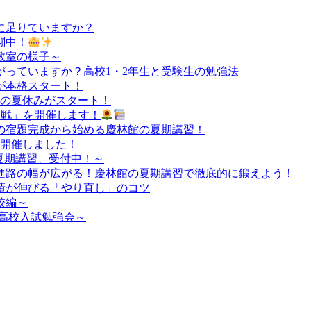
に足りていますか？
闘中！
教室の様子～
っていますか？高校1・2年生と受験生の勉強法
が本格スタート！
負の夏休みがスタート！
決定戦」を開催します！
の宿題完成から始める慶林館の夏期講習！
を開催しました！
夏期講習、受付中！～
進路の幅が広がる！慶林館の夏期講習で徹底的に鍛えよう！
績が伸びる「やり直し」のコツ
校編～
高校入試勉強会～