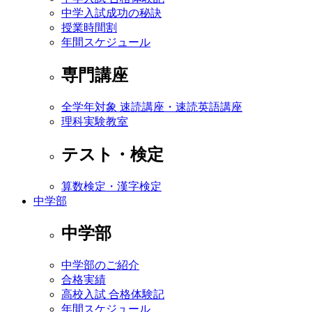
中学入試成功の秘訣
授業時間割
年間スケジュール
専門講座
全学年対象 速読講座・速読英語講座
理科実験教室
テスト・検定
算数検定・漢字検定
中学部
中学部
中学部のご紹介
合格実績
高校入試 合格体験記
年間スケジュール