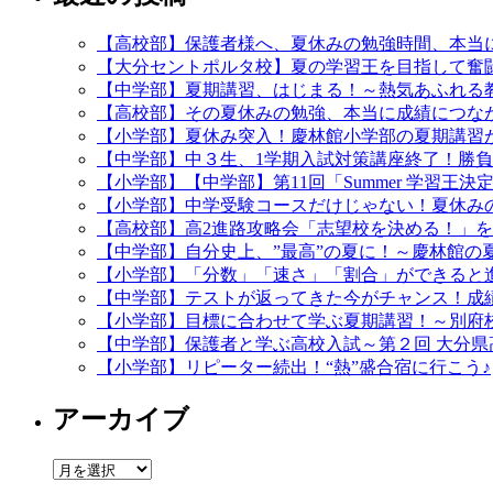
【高校部】保護者様へ、夏休みの勉強時間、本当
【大分セントポルタ校】夏の学習王を目指して奮
【中学部】夏期講習、はじまる！～熱気あふれる
【高校部】その夏休みの勉強、本当に成績につなが
【小学部】夏休み突入！慶林館小学部の夏期講習
【中学部】中３生、1学期入試対策講座終了！勝
【小学部】【中学部】第11回「Summer 学習王
【小学部】中学受験コースだけじゃない！夏休み
【高校部】高2進路攻略会「志望校を決める！」
【中学部】自分史上、”最高”の夏に！～慶林館の
【小学部】「分数」「速さ」「割合」ができると
【中学部】テストが返ってきた今がチャンス！成
【小学部】目標に合わせて学ぶ夏期講習！～別府
【中学部】保護者と学ぶ高校入試～第２回 大分県
【小学部】リピーター続出！“熱”盛合宿に行こう♪
アーカイブ
ア
ー