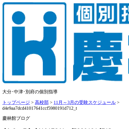
大分･中津･別府の個別指導
トップページ
>
高校部
>
11月～3月の受験スケジュール
>
d4e9aa7dcd41017641ccf5980191d712_t
慶林館ブログ