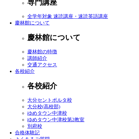
専門講座
全学年対象 速読講座・速読英語講座
慶林館について
慶林館について
慶林館の特徴
講師紹介
交通アクセス
各校紹介
各校紹介
大分セントポルタ校
大分校(高校部)
ゆめタウン中津校
ゆめタウン中津校第2教室
別府校
合格体験記