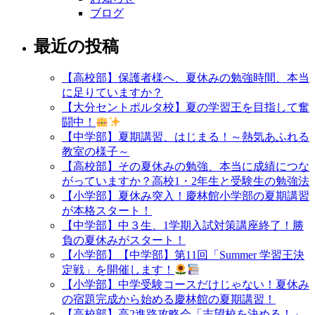
ブログ
最近の投稿
【高校部】保護者様へ、夏休みの勉強時間、本当
に足りていますか？
【大分セントポルタ校】夏の学習王を目指して奮
闘中！
【中学部】夏期講習、はじまる！～熱気あふれる
教室の様子～
【高校部】その夏休みの勉強、本当に成績につな
がっていますか？高校1・2年生と受験生の勉強法
【小学部】夏休み突入！慶林館小学部の夏期講習
が本格スタート！
【中学部】中３生、1学期入試対策講座終了！勝
負の夏休みがスタート！
【小学部】【中学部】第11回「Summer 学習王決
定戦」を開催します！
【小学部】中学受験コースだけじゃない！夏休み
の宿題完成から始める慶林館の夏期講習！
【高校部】高2進路攻略会「志望校を決める！」