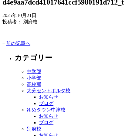
d4e9aa7dcd41017641ccf5980191d712_t
2025年10月21日
投稿者： 別府校
«
前の記事へ
カテゴリー
中学部
小学部
高校部
大分セントポルタ校
お知らせ
ブログ
ゆめタウン中津校
お知らせ
ブログ
別府校
お知らせ