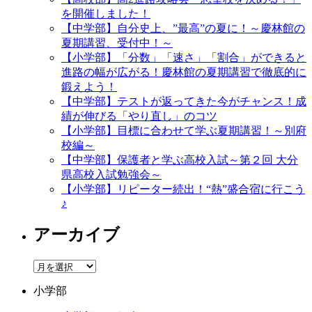
を開催しました！
【中学部】自分史上、”最高”の夏に！～慶林館の
夏期講習、受付中！～
【小学部】「分数」「速さ」「割合」ができると
進路の幅が広がる！慶林館の夏期講習で徹底的に
鍛えよう！
【中学部】テストが返ってきた今がチャンス！成
績が伸びる「やり直し」のコツ
【小学部】目標に合わせて学ぶ夏期講習！～別府
校編～
【中学部】保護者と学ぶ高校入試～第２回 大分
県高校入試勉強会～
【小学部】リピーター続出！“熱”盛合宿に行こう
♪
アーカイブ
ア
ー
小学部
カ
イ