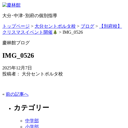
大分･中津･別府の個別指導
トップページ
>
大分セントポルタ校
>
ブログ
>
【別府校】
クリスマスイベント開催
>
IMG_0526
慶林館ブログ
IMG_0526
2025年12月7日
投稿者： 大分セントポルタ校
«
前の記事へ
カテゴリー
中学部
小学部