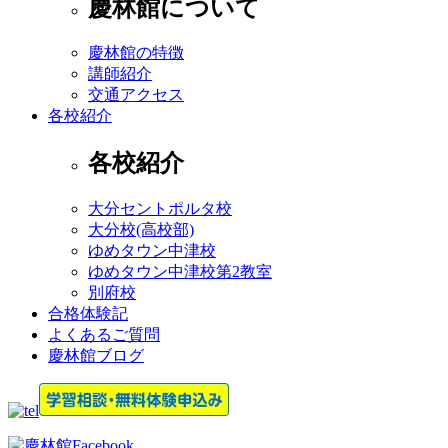
慶林館について
慶林館の特徴
講師紹介
交通アクセス
各校紹介
各校紹介
大分セントポルタ校
大分校(高校部)
ゆめタウン中津校
ゆめタウン中津校第2教室
別府校
合格体験記
よくあるご質問
慶林館ブログ