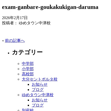
exam-ganbare-goukakukigan-daruma
2026年2月17日
投稿者： ゆめタウン中津校
«
前の記事へ
カテゴリー
中学部
小学部
高校部
大分セントポルタ校
お知らせ
ブログ
ゆめタウン中津校
お知らせ
ブログ
別府校