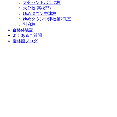
大分セントポルタ校
大分校(高校部)
ゆめタウン中津校
ゆめタウン中津校第2教室
別府校
合格体験記
よくあるご質問
慶林館ブログ