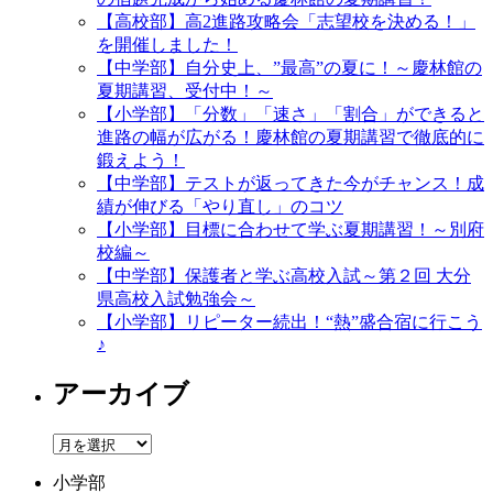
【高校部】高2進路攻略会「志望校を決める！」
を開催しました！
【中学部】自分史上、”最高”の夏に！～慶林館の
夏期講習、受付中！～
【小学部】「分数」「速さ」「割合」ができると
進路の幅が広がる！慶林館の夏期講習で徹底的に
鍛えよう！
【中学部】テストが返ってきた今がチャンス！成
績が伸びる「やり直し」のコツ
【小学部】目標に合わせて学ぶ夏期講習！～別府
校編～
【中学部】保護者と学ぶ高校入試～第２回 大分
県高校入試勉強会～
【小学部】リピーター続出！“熱”盛合宿に行こう
♪
アーカイブ
ア
ー
小学部
カ