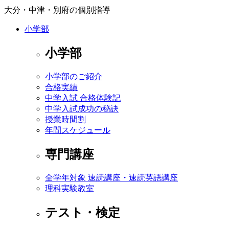
大分・中津・別府の個別指導
小学部
小学部
小学部のご紹介
合格実績
中学入試 合格体験記
中学入試成功の秘訣
授業時間割
年間スケジュール
専門講座
全学年対象 速読講座・速読英語講座
理科実験教室
テスト・検定