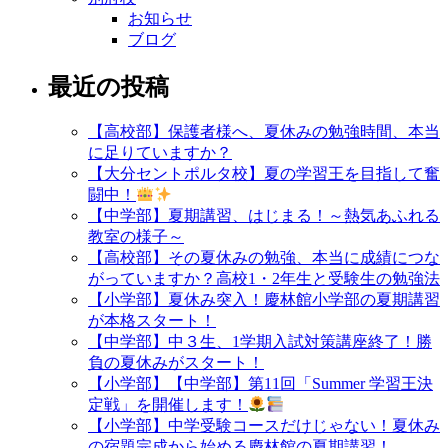
お知らせ
ブログ
最近の投稿
【高校部】保護者様へ、夏休みの勉強時間、本当
に足りていますか？
【大分セントポルタ校】夏の学習王を目指して奮
闘中！
【中学部】夏期講習、はじまる！～熱気あふれる
教室の様子～
【高校部】その夏休みの勉強、本当に成績につな
がっていますか？高校1・2年生と受験生の勉強法
【小学部】夏休み突入！慶林館小学部の夏期講習
が本格スタート！
【中学部】中３生、1学期入試対策講座終了！勝
負の夏休みがスタート！
【小学部】【中学部】第11回「Summer 学習王決
定戦」を開催します！
【小学部】中学受験コースだけじゃない！夏休み
の宿題完成から始める慶林館の夏期講習！