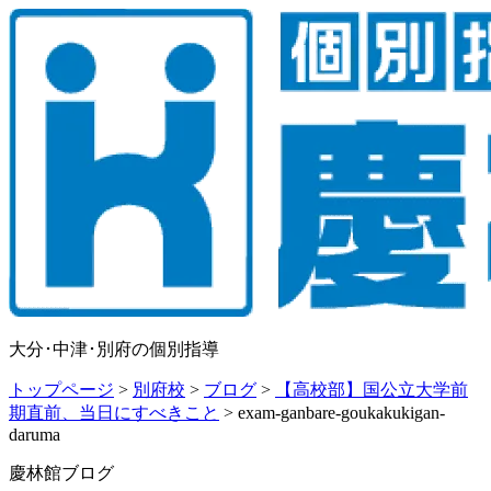
大分･中津･別府の個別指導
トップページ
>
別府校
>
ブログ
>
【高校部】国公立大学前
期直前、当日にすべきこと
>
exam-ganbare-goukakukigan-
daruma
慶林館ブログ