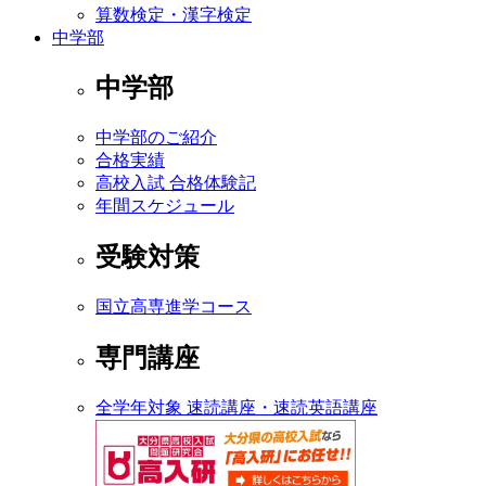
算数検定・漢字検定
中学部
中学部
中学部のご紹介
合格実績
高校入試 合格体験記
年間スケジュール
受験対策
国立高専進学コース
専門講座
全学年対象 速読講座・速読英語講座