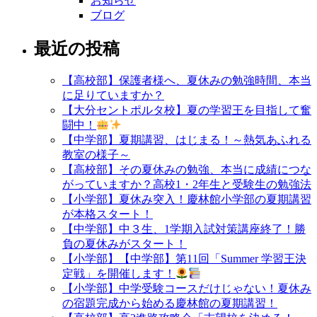
お知らせ
ブログ
最近の投稿
【高校部】保護者様へ、夏休みの勉強時間、本当
に足りていますか？
【大分セントポルタ校】夏の学習王を目指して奮
闘中！
【中学部】夏期講習、はじまる！～熱気あふれる
教室の様子～
【高校部】その夏休みの勉強、本当に成績につな
がっていますか？高校1・2年生と受験生の勉強法
【小学部】夏休み突入！慶林館小学部の夏期講習
が本格スタート！
【中学部】中３生、1学期入試対策講座終了！勝
負の夏休みがスタート！
【小学部】【中学部】第11回「Summer 学習王決
定戦」を開催します！
【小学部】中学受験コースだけじゃない！夏休み
の宿題完成から始める慶林館の夏期講習！