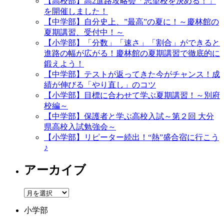
【高校部】高2進路攻略会「志望校を決める！」
を開催しました！
【中学部】自分史上、”最高”の夏に！～慶林館の
夏期講習、受付中！～
【小学部】「分数」「速さ」「割合」ができると
進路の幅が広がる！慶林館の夏期講習で徹底的に
鍛えよう！
【中学部】テストが返ってきた今がチャンス！成
績が伸びる「やり直し」のコツ
【小学部】目標に合わせて学ぶ夏期講習！～別府
校編～
【中学部】保護者と学ぶ高校入試～第２回 大分
県高校入試勉強会～
【小学部】リピーター続出！“熱”盛合宿に行こう
♪
アーカイブ
ア
ー
小学部
カ
イ