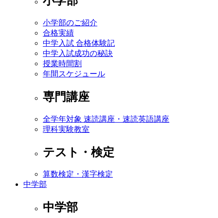
小学部
小学部のご紹介
合格実績
中学入試 合格体験記
中学入試成功の秘訣
授業時間割
年間スケジュール
専門講座
全学年対象 速読講座・速読英語講座
理科実験教室
テスト・検定
算数検定・漢字検定
中学部
中学部