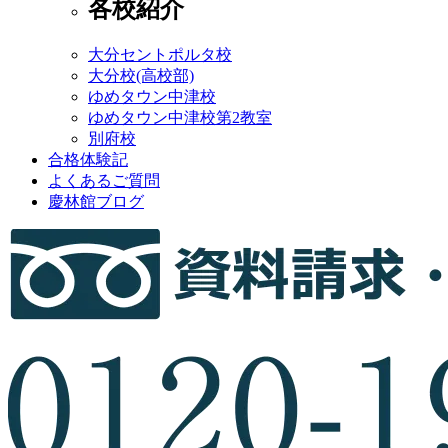
各校紹介
大分セントポルタ校
大分校(高校部)
ゆめタウン中津校
ゆめタウン中津校第2教室
別府校
合格体験記
よくあるご質問
慶林館ブログ