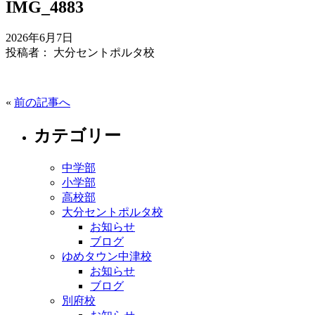
IMG_4883
2026年6月7日
投稿者： 大分セントポルタ校
«
前の記事へ
カテゴリー
中学部
小学部
高校部
大分セントポルタ校
お知らせ
ブログ
ゆめタウン中津校
お知らせ
ブログ
別府校