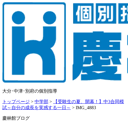
大分･中津･別府の個別指導
トップページ
>
中学部
>
【受験生の夏、開幕！】中3合同模
試～自分の成長を実感する一日～
>
IMG_4883
慶林館ブログ