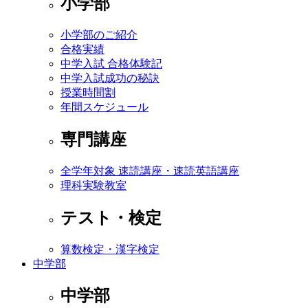
小学部
小学部のご紹介
合格実績
中学入試 合格体験記
中学入試成功の秘訣
授業時間割
年間スケジュール
専門講座
全学年対象 速読講座・速読英語講座
理科実験教室
テスト・検定
算数検定・漢字検定
中学部
中学部