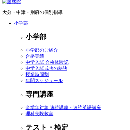
大分・中津・別府の個別指導
小学部
小学部
小学部のご紹介
合格実績
中学入試 合格体験記
中学入試成功の秘訣
授業時間割
年間スケジュール
専門講座
全学年対象 速読講座・速読英語講座
理科実験教室
テスト・検定