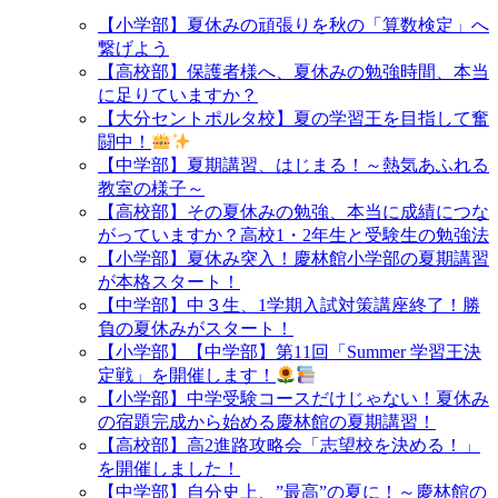
【小学部】夏休みの頑張りを秋の「算数検定」へ
繋げよう
【高校部】保護者様へ、夏休みの勉強時間、本当
に足りていますか？
【大分セントポルタ校】夏の学習王を目指して奮
闘中！
【中学部】夏期講習、はじまる！～熱気あふれる
教室の様子～
【高校部】その夏休みの勉強、本当に成績につな
がっていますか？高校1・2年生と受験生の勉強法
【小学部】夏休み突入！慶林館小学部の夏期講習
が本格スタート！
【中学部】中３生、1学期入試対策講座終了！勝
負の夏休みがスタート！
【小学部】【中学部】第11回「Summer 学習王決
定戦」を開催します！
【小学部】中学受験コースだけじゃない！夏休み
の宿題完成から始める慶林館の夏期講習！
【高校部】高2進路攻略会「志望校を決める！」
を開催しました！
【中学部】自分史上、”最高”の夏に！～慶林館の