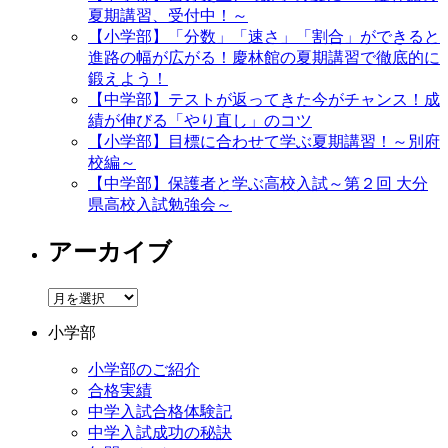
夏期講習、受付中！～
【小学部】「分数」「速さ」「割合」ができると
進路の幅が広がる！慶林館の夏期講習で徹底的に
鍛えよう！
【中学部】テストが返ってきた今がチャンス！成
績が伸びる「やり直し」のコツ
【小学部】目標に合わせて学ぶ夏期講習！～別府
校編～
【中学部】保護者と学ぶ高校入試～第２回 大分
県高校入試勉強会～
アーカイブ
ア
ー
小学部
カ
イ
小学部のご紹介
ブ
合格実績
中学入試合格体験記
中学入試成功の秘訣