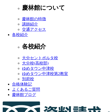
慶林館について
慶林館の特徴
講師紹介
交通アクセス
各校紹介
各校紹介
大分セントポルタ校
大分校(高校部)
ゆめタウン中津校
ゆめタウン中津校第2教室
別府校
合格体験記
よくあるご質問
慶林館ブログ