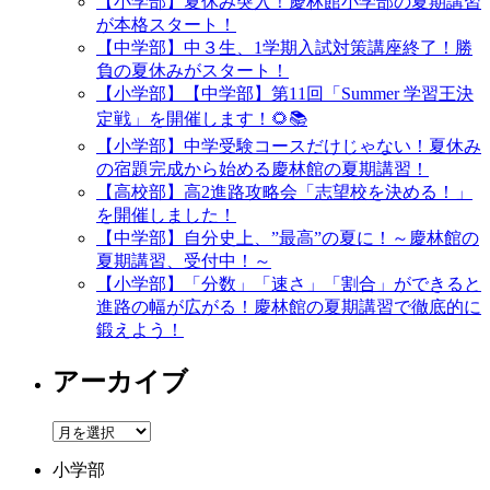
【小学部】夏休み突入！慶林館小学部の夏期講習
が本格スタート！
【中学部】中３生、1学期入試対策講座終了！勝
負の夏休みがスタート！
【小学部】【中学部】第11回「Summer 学習王決
定戦」を開催します！🌻📚
【小学部】中学受験コースだけじゃない！夏休み
の宿題完成から始める慶林館の夏期講習！
【高校部】高2進路攻略会「志望校を決める！」
を開催しました！
【中学部】自分史上、”最高”の夏に！～慶林館の
夏期講習、受付中！～
【小学部】「分数」「速さ」「割合」ができると
進路の幅が広がる！慶林館の夏期講習で徹底的に
鍛えよう！
アーカイブ
ア
ー
小学部
カ