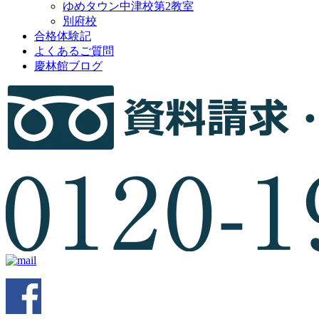
ゆめタウン中津校第2教室
別府校
合格体験記
よくあるご質問
慶林館ブログ