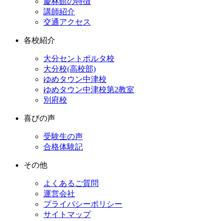
慶林館の特徴
講師紹介
交通アクセス
各校紹介
大分セントポルタ校
大分校(高校部)
ゆめタウン中津校
ゆめタウン中津校第2教室
別府校
喜びの声
受験生の声
合格体験記
その他
よくあるご質問
運営会社
プライバシーポリシー
サイトマップ