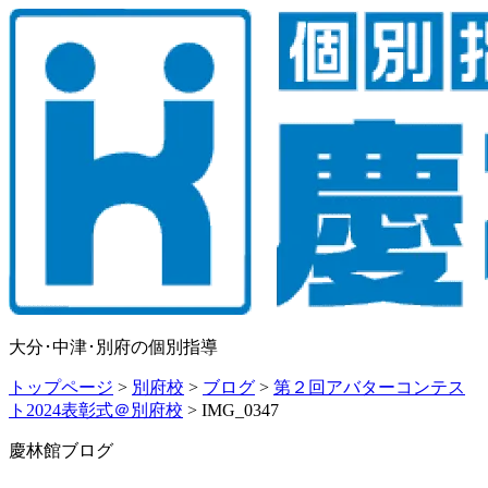
大分･中津･別府の個別指導
トップページ
>
別府校
>
ブログ
>
第２回アバターコンテス
ト2024表彰式＠別府校
>
IMG_0347
慶林館ブログ