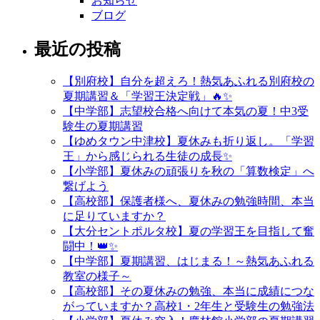
お知らせ
ブログ
最近の投稿
【別府校】自分を超えろ！熱気あふれる別府校の
夏期講習＆「学習王決定戦」🔥✨
【中学部】志望校合格へ向けて本気の夏！中3受
験生の夏期講習
【ゆめタウン中津校】夏休みも折り返し。「学習
王」から感じられる生徒の成長✨
【小学部】夏休みの頑張りを秋の「算数検定」へ
繋げよう
【高校部】保護者様へ、夏休みの勉強時間、本当
に足りていますか？
【大分セントポルタ校】夏の学習王を目指して奮
闘中！👑✨
【中学部】夏期講習、はじまる！～熱気あふれる
教室の様子～
【高校部】その夏休みの勉強、本当に成績につな
がっていますか？高校1・2年生と受験生の勉強法