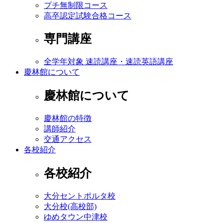
プチ無制限コース
高卒認定試験合格コース
専門講座
全学年対象 速読講座・速読英語講座
慶林館について
慶林館について
慶林館の特徴
講師紹介
交通アクセス
各校紹介
各校紹介
大分セントポルタ校
大分校(高校部)
ゆめタウン中津校