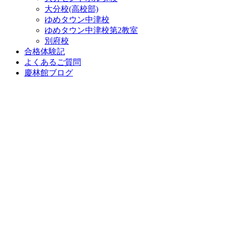
大分校(高校部)
ゆめタウン中津校
ゆめタウン中津校第2教室
別府校
合格体験記
よくあるご質問
慶林館ブログ