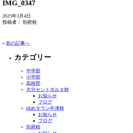
IMG_0347
2025年3月4日
投稿者： 別府校
«
前の記事へ
カテゴリー
中学部
小学部
高校部
大分セントポルタ校
お知らせ
ブログ
ゆめタウン中津校
お知らせ
ブログ
別府校