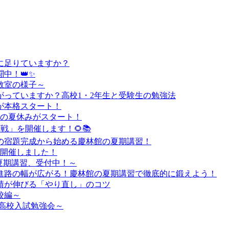
に足りていますか？
中！👑✨
教室の様子～
っていますか？高校1・2年生と受験生の勉強法
が本格スタート！
負の夏休みがスタート！
定戦」を開催します！🌻📚
の宿題完成から始める慶林館の夏期講習！
を開催しました！
夏期講習、受付中！～
進路の幅が広がる！慶林館の夏期講習で徹底的に鍛えよう！
績が伸びる「やり直し」のコツ
校編～
高校入試勉強会～