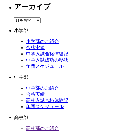
アーカイブ
ア
ー
小学部
カ
イ
小学部のご紹介
ブ
合格実績
中学入試合格体験記
中学入試成功の秘訣
年間スケジュール
中学部
中学部のご紹介
合格実績
高校入試合格体験記
年間スケジュール
高校部
高校部のご紹介