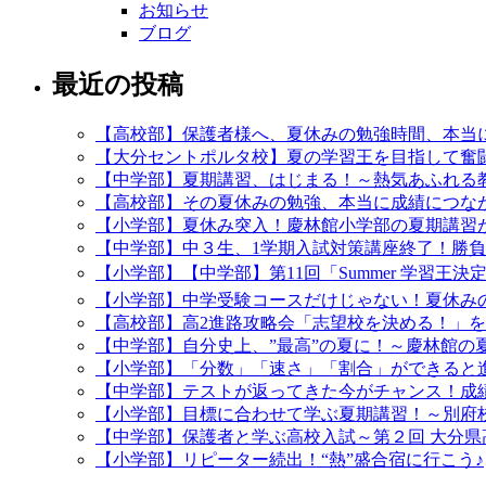
お知らせ
ブログ
最近の投稿
【高校部】保護者様へ、夏休みの勉強時間、本当
【大分セントポルタ校】夏の学習王を目指して奮闘
【中学部】夏期講習、はじまる！～熱気あふれる
【高校部】その夏休みの勉強、本当に成績につなが
【小学部】夏休み突入！慶林館小学部の夏期講習
【中学部】中３生、1学期入試対策講座終了！勝
【小学部】【中学部】第11回「Summer 学習王決
【小学部】中学受験コースだけじゃない！夏休み
【高校部】高2進路攻略会「志望校を決める！」
【中学部】自分史上、”最高”の夏に！～慶林館の
【小学部】「分数」「速さ」「割合」ができると
【中学部】テストが返ってきた今がチャンス！成
【小学部】目標に合わせて学ぶ夏期講習！～別府
【中学部】保護者と学ぶ高校入試～第２回 大分県
【小学部】リピーター続出！“熱”盛合宿に行こう♪