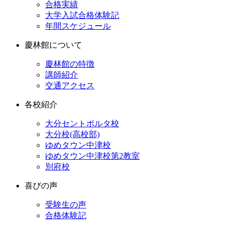
合格実績
大学入試合格体験記
年間スケジュール
慶林館について
慶林館の特徴
講師紹介
交通アクセス
各校紹介
大分セントポルタ校
大分校(高校部)
ゆめタウン中津校
ゆめタウン中津校第2教室
別府校
喜びの声
受験生の声
合格体験記