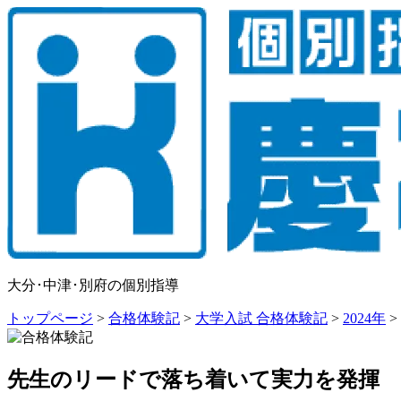
大分･中津･別府の個別指導
トップページ
>
合格体験記
>
大学入試 合格体験記
>
2024年
>
先生のリードで落ち着いて実力を発揮