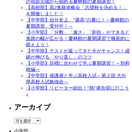
の宿題完成から始める慶林館の夏期講習！
【高校部】高2進路攻略会「志望校を決める！」
を開催しました！
【中学部】自分史上、”最高”の夏に！～慶林館の
夏期講習、受付中！～
【小学部】「分数」「速さ」「割合」ができると
進路の幅が広がる！慶林館の夏期講習で徹底的に
鍛えよう！
【中学部】テストが返ってきた今がチャンス！成
績が伸びる「やり直し」のコツ
【小学部】目標に合わせて学ぶ夏期講習！～別府
校編～
【中学部】保護者と学ぶ高校入試～第２回 大分
県高校入試勉強会～
【小学部】リピーター続出！“熱”盛合宿に行こう
♪
アーカイブ
ア
ー
小学部