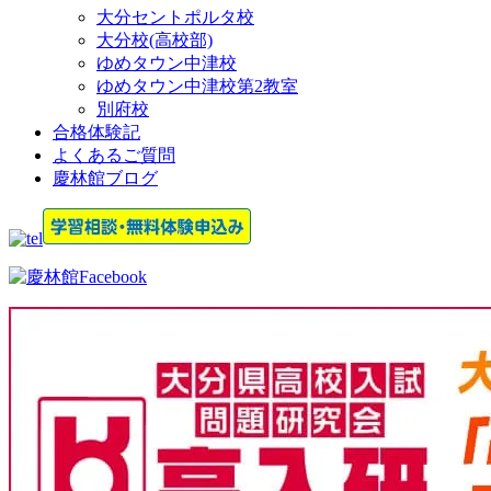
大分セントポルタ校
大分校(高校部)
ゆめタウン中津校
ゆめタウン中津校第2教室
別府校
合格体験記
よくあるご質問
慶林館ブログ