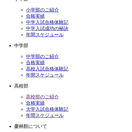
カ
イ
小学部のご紹介
ブ
合格実績
中学入試合格体験記
中学入試成功の秘訣
年間スケジュール
中学部
中学部のご紹介
合格実績
高校入試合格体験記
年間スケジュール
高校部
高校部のご紹介
合格実績
大学入試合格体験記
年間スケジュール
慶林館について