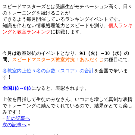
スピードマスターズとは受講生がモチベーション高く、日々
のトレーニングを続けることが
できるよう毎月開催しているランキングイベントです。
知識を伴わない情報処理能力とスピードを測り、
個人ランキ
ングと教室ランキング
に挑戦します。
今月は教室対抗のイベントとなり、
9/1（火）～30（水）の
間、
スピードマスターズ教室対抗！あみだくじ
の種目にて、
各教室内上位 5 名の点数（スコア）の合計
を全国で争いま
す！
全国1位～8位
になると、表彰されます。
上位を目指して生徒のみなさん、いつにも増して真剣な表情
でトレーニングに励んでくれているので、結果がとても楽し
みです！
«
前の記事へ
次の記事へ
»