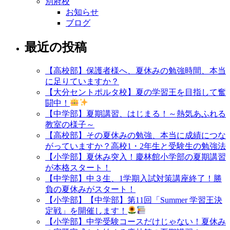
別府校
お知らせ
ブログ
最近の投稿
【高校部】保護者様へ、夏休みの勉強時間、本当
に足りていますか？
【大分セントポルタ校】夏の学習王を目指して奮
闘中！
【中学部】夏期講習、はじまる！～熱気あふれる
教室の様子～
【高校部】その夏休みの勉強、本当に成績につな
がっていますか？高校1・2年生と受験生の勉強法
【小学部】夏休み突入！慶林館小学部の夏期講習
が本格スタート！
【中学部】中３生、1学期入試対策講座終了！勝
負の夏休みがスタート！
【小学部】【中学部】第11回「Summer 学習王決
定戦」を開催します！
【小学部】中学受験コースだけじゃない！夏休み