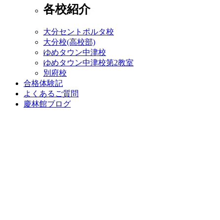
各校紹介
大分セントポルタ校
大分校(高校部)
ゆめタウン中津校
ゆめタウン中津校第2教室
別府校
合格体験記
よくあるご質問
慶林館ブログ