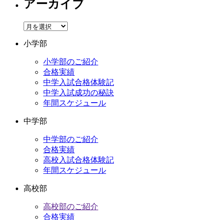
アーカイブ
ア
ー
小学部
カ
イ
小学部のご紹介
ブ
合格実績
中学入試合格体験記
中学入試成功の秘訣
年間スケジュール
中学部
中学部のご紹介
合格実績
高校入試合格体験記
年間スケジュール
高校部
高校部のご紹介
合格実績