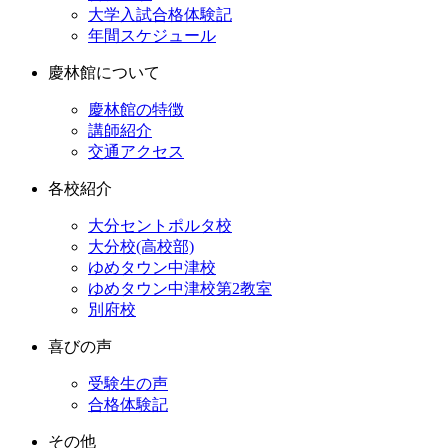
大学入試合格体験記
年間スケジュール
慶林館について
慶林館の特徴
講師紹介
交通アクセス
各校紹介
大分セントポルタ校
大分校(高校部)
ゆめタウン中津校
ゆめタウン中津校第2教室
別府校
喜びの声
受験生の声
合格体験記
その他