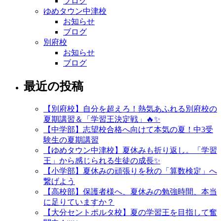
ブログ
ゆめタウン中津校
お知らせ
ブログ
別府校
お知らせ
ブログ
最近の投稿
【別府校】自分を超えろ！熱気あふれる別府校の
夏期講習＆「学習王決定戦」🔥✨
【中学部】志望校合格へ向けて本気の夏！中3受
験生の夏期講習
【ゆめタウン中津校】夏休みも折り返し。「学習
王」から感じられる生徒の成長✨
【小学部】夏休みの頑張りを秋の「算数検定」へ
繋げよう
【高校部】保護者様へ、夏休みの勉強時間、本当
に足りていますか？
【大分セントポルタ校】夏の学習王を目指して奮