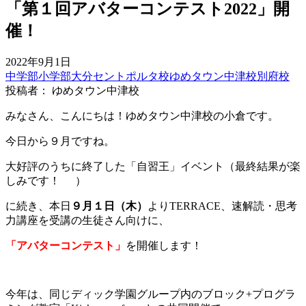
「第１回アバターコンテスト2022」開
催！
2022年9月1日
中学部
小学部
大分セントポルタ校
ゆめタウン中津校
別府校
投稿者： ゆめタウン中津校
みなさん、こんにちは！ゆめタウン中津校の小倉です。
今日から９月ですね。
大好評のうちに終了した「自習王」イベント（最終結果が楽
しみです！
）
に続き、本日
９月１日（木）
よりTERRACE、速解読・思考
力講座を受講の生徒さん向けに、
「アバターコンテスト」
を開催します！
今年は、同じディック学園グループ内のブロック+プログラ