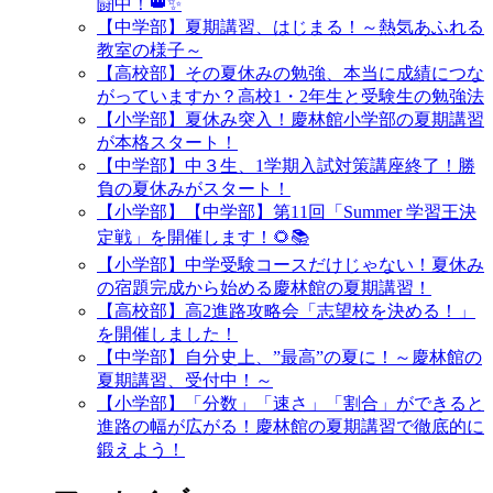
闘中！👑✨
【中学部】夏期講習、はじまる！～熱気あふれる
教室の様子～
【高校部】その夏休みの勉強、本当に成績につな
がっていますか？高校1・2年生と受験生の勉強法
【小学部】夏休み突入！慶林館小学部の夏期講習
が本格スタート！
【中学部】中３生、1学期入試対策講座終了！勝
負の夏休みがスタート！
【小学部】【中学部】第11回「Summer 学習王決
定戦」を開催します！🌻📚
【小学部】中学受験コースだけじゃない！夏休み
の宿題完成から始める慶林館の夏期講習！
【高校部】高2進路攻略会「志望校を決める！」
を開催しました！
【中学部】自分史上、”最高”の夏に！～慶林館の
夏期講習、受付中！～
【小学部】「分数」「速さ」「割合」ができると
進路の幅が広がる！慶林館の夏期講習で徹底的に
鍛えよう！