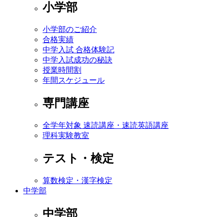
小学部
小学部のご紹介
合格実績
中学入試 合格体験記
中学入試成功の秘訣
授業時間割
年間スケジュール
専門講座
全学年対象 速読講座・速読英語講座
理科実験教室
テスト・検定
算数検定・漢字検定
中学部
中学部