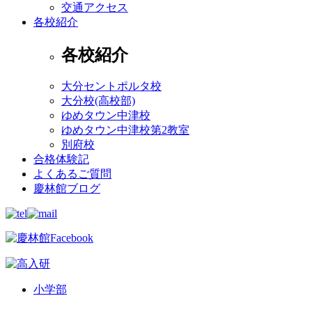
交通アクセス
各校紹介
各校紹介
大分セントポルタ校
大分校(高校部)
ゆめタウン中津校
ゆめタウン中津校第2教室
別府校
合格体験記
よくあるご質問
慶林館ブログ
小学部