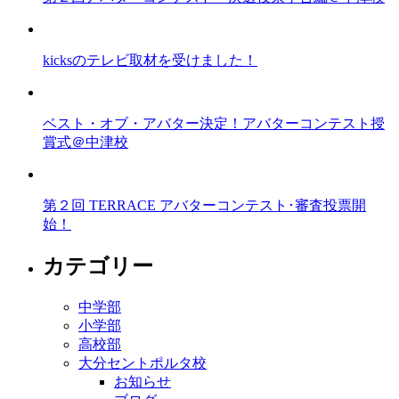
kicksのテレビ取材を受けました！
ベスト・オブ・アバター決定！アバターコンテスト授
賞式＠中津校
第２回 TERRACE アバターコンテスト･審査投票開
始！
カテゴリー
中学部
小学部
高校部
大分セントポルタ校
お知らせ