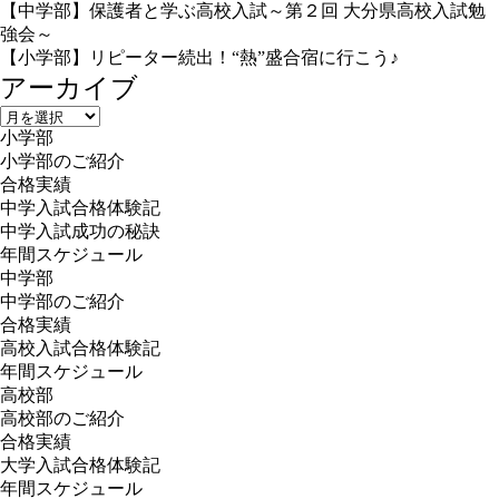
【中学部】保護者と学ぶ高校入試～第２回 大分県高校入試勉
強会～
【小学部】リピーター続出！“熱”盛合宿に行こう♪
アーカイブ
ア
小学部
ー
小学部のご紹介
カ
合格実績
イ
中学入試合格体験記
ブ
中学入試成功の秘訣
年間スケジュール
中学部
中学部のご紹介
合格実績
高校入試合格体験記
年間スケジュール
高校部
高校部のご紹介
合格実績
大学入試合格体験記
年間スケジュール