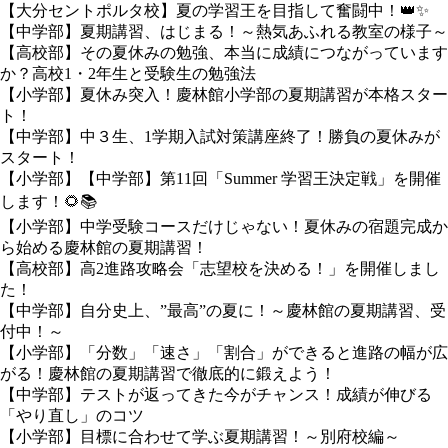
【大分セントポルタ校】夏の学習王を目指して奮闘中！👑✨
【中学部】夏期講習、はじまる！～熱気あふれる教室の様子～
【高校部】その夏休みの勉強、本当に成績につながっています
か？高校1・2年生と受験生の勉強法
【小学部】夏休み突入！慶林館小学部の夏期講習が本格スター
ト！
【中学部】中３生、1学期入試対策講座終了！勝負の夏休みが
スタート！
【小学部】【中学部】第11回「Summer 学習王決定戦」を開催
します！🌻📚
【小学部】中学受験コースだけじゃない！夏休みの宿題完成か
ら始める慶林館の夏期講習！
【高校部】高2進路攻略会「志望校を決める！」を開催しまし
た！
【中学部】自分史上、”最高”の夏に！～慶林館の夏期講習、受
付中！～
【小学部】「分数」「速さ」「割合」ができると進路の幅が広
がる！慶林館の夏期講習で徹底的に鍛えよう！
【中学部】テストが返ってきた今がチャンス！成績が伸びる
「やり直し」のコツ
【小学部】目標に合わせて学ぶ夏期講習！～別府校編～