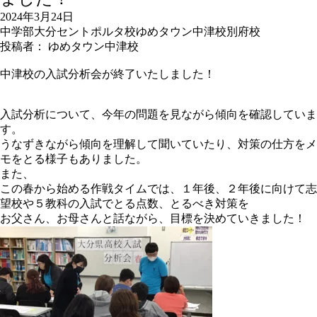
2024年3月24日
中学部
大分セントポルタ校
ゆめタウン中津校
別府校
投稿者： ゆめタウン中津校
中津校の入試分析会が終了いたしました！
入試分析について、今年の問題を見ながら傾向を確認していま
す。
うなずきながら傾向を理解して聞いていたり、対策の仕方をメ
モをとる様子もありました。
また、
この春から始める作戦タイムでは、１年後、２年後に向けて志
望校や５教科の入試でとる点数、とるべき対策を
お父さん、お母さんと話ながら、目標を決めていきました！