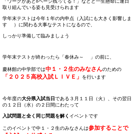
「ワークがあと8ページ残ってる！」などと一生懸命に連日
取り組んでいる姿も見受けられます
学年末テストは今年１年の内申点（入試にも大きく影響しま
す
）に関わる大事なテストになるので、
しっかり準備して臨みましょう
学年末テストが終わったら「春休み～
」の前に、
中１・２生のみなさん
慶林館の中学部では
のための
「２０２５高校入試ＬＩＶＥ」
を行います
今年度の
大分県入試当日
である３月１１日（火）、その翌日
の１２日（水）の２日間にわたって
入試問題と全く同じ問題を解く
イベントです
参加することで
このイベントで中１・２生のみなさんは