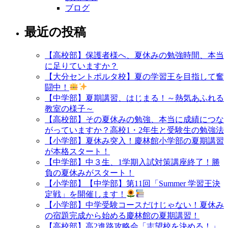
ブログ
最近の投稿
【高校部】保護者様へ、夏休みの勉強時間、本当
に足りていますか？
【大分セントポルタ校】夏の学習王を目指して奮
闘中！
【中学部】夏期講習、はじまる！～熱気あふれる
教室の様子～
【高校部】その夏休みの勉強、本当に成績につな
がっていますか？高校1・2年生と受験生の勉強法
【小学部】夏休み突入！慶林館小学部の夏期講習
が本格スタート！
【中学部】中３生、1学期入試対策講座終了！勝
負の夏休みがスタート！
【小学部】【中学部】第11回「Summer 学習王決
定戦」を開催します！
【小学部】中学受験コースだけじゃない！夏休み
の宿題完成から始める慶林館の夏期講習！
【高校部】高2進路攻略会「志望校を決める！」