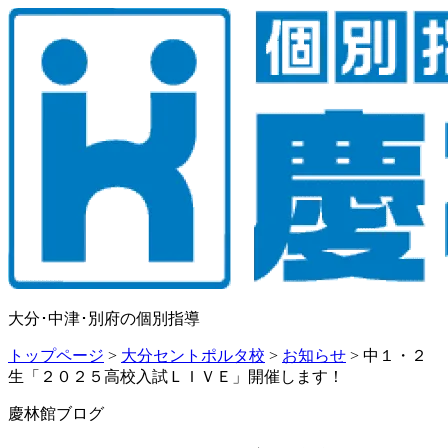
大分･中津･別府の個別指導
トップページ
>
大分セントポルタ校
>
お知らせ
>
中１・２
生「２０２５高校入試ＬＩＶＥ」開催します！
慶林館ブログ