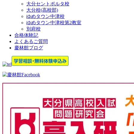
大分セントポルタ校
大分校(高校部)
ゆめタウン中津校
ゆめタウン中津校第2教室
別府校
合格体験記
よくあるご質問
慶林館ブログ