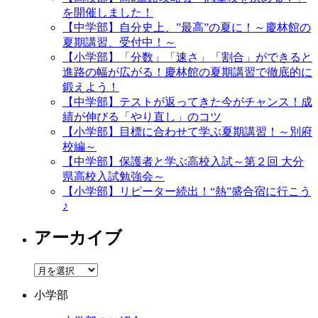
を開催しました！
【中学部】自分史上、”最高”の夏に！～慶林館の
夏期講習、受付中！～
【小学部】「分数」「速さ」「割合」ができると
進路の幅が広がる！慶林館の夏期講習で徹底的に
鍛えよう！
【中学部】テストが返ってきた今がチャンス！成
績が伸びる「やり直し」のコツ
【小学部】目標に合わせて学ぶ夏期講習！～別府
校編～
【中学部】保護者と学ぶ高校入試～第２回 大分
県高校入試勉強会～
【小学部】リピーター続出！“熱”盛合宿に行こう
♪
アーカイブ
ア
ー
小学部
カ
イ