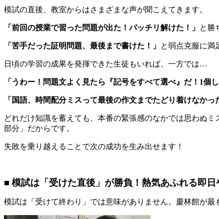
模試の直後、教室からはさまざまな声が聞こえてきます。
「前回の授業で習った問題が出た！バッチリ解けた！」
と勝
「苦手だった証明問題、最後まで書けた！」
と弱点克服に満
日頃の学習の成果を発揮できた生徒もいれば、一方では…
「うわー！問題文よく見たら『記号をすべて選べ』だ！1個
「国語、時間配分ミスって最後の作文までたどり着けなかっ
どれだけ知識を蓄えても、本番の緊張感のなかでは思わぬミ
部分」だからです。
失敗を乗り越えることで次の成功を生み出せます！
■ 模試は「受けた直後」が勝負！熱気あふれる即日
模試は「受けて終わり」では意味がありません。慶林館が最