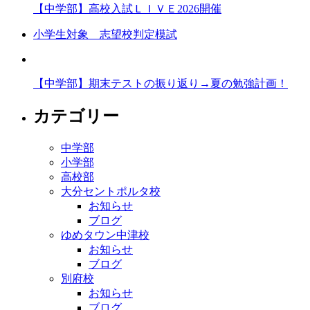
【中学部】高校入試ＬＩＶＥ2026開催
小学生対象 志望校判定模試
【中学部】期末テストの振り返り→夏の勉強計画！
カテゴリー
中学部
小学部
高校部
大分セントポルタ校
お知らせ
ブログ
ゆめタウン中津校
お知らせ
ブログ
別府校
お知らせ
ブログ