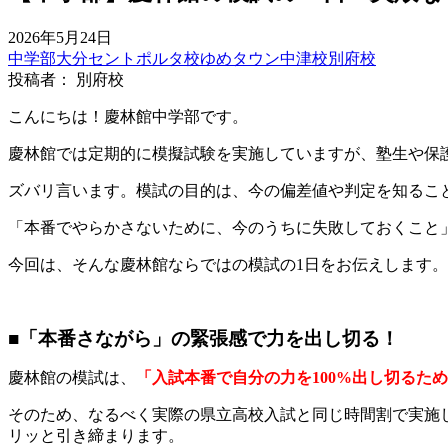
2026年5月24日
中学部
大分セントポルタ校
ゆめタウン中津校
別府校
投稿者： 別府校
こんにちは！慶林館中学部です。
慶林館では定期的に模擬試験を実施していますが、塾生や保
ズバリ言います。模試の目的は、今の偏差値や判定を知るこ
「本番でやらかさないために、今のうちに失敗しておくこと
今回は、そんな慶林館ならではの模試の1日をお伝えします。
■「本番さながら」の緊張感で力を出し切る！
慶林館の模試は、
「入試本番で自分の力を100%出し切るた
そのため、なるべく実際の県立高校入試と同じ時間割で実施
リッと引き締まります。