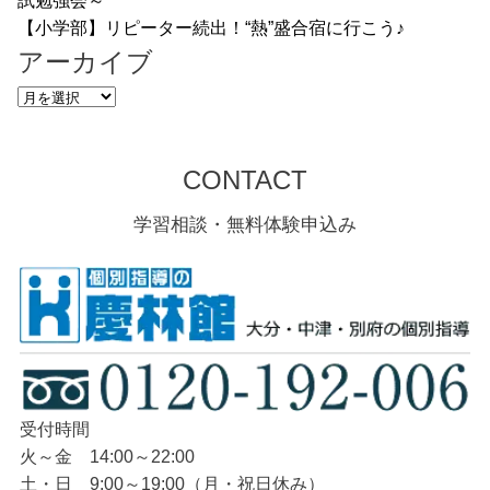
試勉強会～
【小学部】リピーター続出！“熱”盛合宿に行こう♪
アーカイブ
ア
ー
カ
CONTACT
イ
ブ
学習相談・無料体験申込み
受付時間
火～金 14:00～22:00
土・日 9:00～19:00（月・祝日休み）