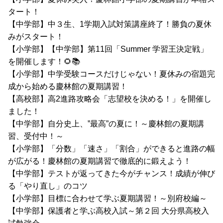
タート！
【中学部】中３生、1学期入試対策講座終了！勝負の夏休
みがスタート！
【小学部】【中学部】第11回「Summer 学習王決定戦」
を開催します！🌻📚
【小学部】中学受験コースだけじゃない！夏休みの宿題完
成から始める慶林館の夏期講習！
【高校部】高2進路攻略会「志望校を決める！」を開催し
ました！
【中学部】自分史上、”最高”の夏に！～慶林館の夏期講
習、受付中！～
【小学部】「分数」「速さ」「割合」ができると進路の幅
が広がる！慶林館の夏期講習で徹底的に鍛えよう！
【中学部】テストが返ってきた今がチャンス！成績が伸び
る「やり直し」のコツ
【小学部】目標に合わせて学ぶ夏期講習！～別府校編～
【中学部】保護者と学ぶ高校入試～第２回 大分県高校入