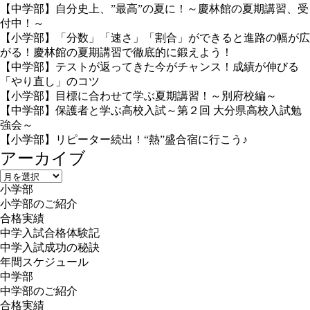
【中学部】自分史上、”最高”の夏に！～慶林館の夏期講習、受
付中！～
【小学部】「分数」「速さ」「割合」ができると進路の幅が広
がる！慶林館の夏期講習で徹底的に鍛えよう！
【中学部】テストが返ってきた今がチャンス！成績が伸びる
「やり直し」のコツ
【小学部】目標に合わせて学ぶ夏期講習！～別府校編～
【中学部】保護者と学ぶ高校入試～第２回 大分県高校入試勉
強会～
【小学部】リピーター続出！“熱”盛合宿に行こう♪
アーカイブ
ア
小学部
ー
小学部のご紹介
カ
合格実績
イ
中学入試合格体験記
ブ
中学入試成功の秘訣
年間スケジュール
中学部
中学部のご紹介
合格実績