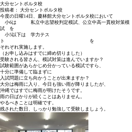
大分セントポルタ校
投稿者： 大分セントポルタ校
今度の日曜14日、慶林館大分セントポルタ校において
小6は 私立中志望校判定模試、公立中高一貫校対策模
試 を
小5以下は 学力テス
ト を
それぞれ実施します。
（お申し込みはすでに締め切りました）
受験される皆さん、模試対策は進んでいますか？
試験範囲があらかじめ分かっている模試ですら、
十分に準備して臨まずに
入試問題に立ち向かうことが出来ますか？
大分は梅雨に入り、今日も強い雨が降りましたが、
沖縄ではすでに梅雨が明けたそうです。
雨の日ばかりが続くことはありません。
やるべきことは明確です。
残された数日、しっかり勉強して受験しましょう。