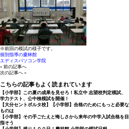
※前回の模試の様子です。
個別指導の慶林館
エディスパソコン学院
«
前の記事へ
次の記事へ
»
こちらの記事もよく読まれています
【小学部】この夏の成果を見せろ！私立中 志望校判定模試、
学力テスト、公中検模試を開催！
【大分セントポルタ校】【小学部】合格のためにもっと必要な
ものは
【小学部】その手ごたえと悔しさから来年の中学入試合格を目
指そう
【小学部】残り１００日！慶林館 小学部の模試日程