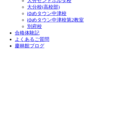
大分セントポルタ校
大分校(高校部)
ゆめタウン中津校
ゆめタウン中津校第2教室
別府校
合格体験記
よくあるご質問
慶林館ブログ