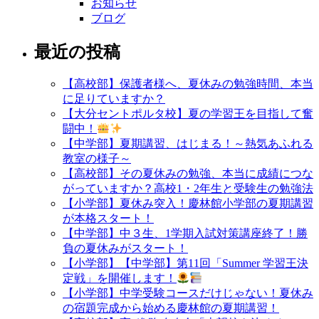
お知らせ
ブログ
最近の投稿
【高校部】保護者様へ、夏休みの勉強時間、本当
に足りていますか？
【大分セントポルタ校】夏の学習王を目指して奮
闘中！
【中学部】夏期講習、はじまる！～熱気あふれる
教室の様子～
【高校部】その夏休みの勉強、本当に成績につな
がっていますか？高校1・2年生と受験生の勉強法
【小学部】夏休み突入！慶林館小学部の夏期講習
が本格スタート！
【中学部】中３生、1学期入試対策講座終了！勝
負の夏休みがスタート！
【小学部】【中学部】第11回「Summer 学習王決
定戦」を開催します！
【小学部】中学受験コースだけじゃない！夏休み
の宿題完成から始める慶林館の夏期講習！