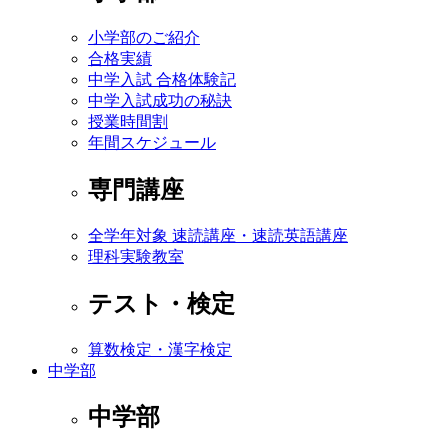
小学部のご紹介
合格実績
中学入試 合格体験記
中学入試成功の秘訣
授業時間割
年間スケジュール
専門講座
全学年対象 速読講座・速読英語講座
理科実験教室
テスト・検定
算数検定・漢字検定
中学部
中学部