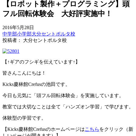
【ロボット製作＋プログラミング】頭
フル回転体験会 大好評実施中！
2016年5月28日
中学部
小学部
大分セントポルタ校
投稿者： 大分セントポルタ校
【↑ギアのフシギを伝えています↑】
皆さんこんにちは！
Kicks慶林館Crefusの池田です。
今日も元気に「頭フル回転体験会」を実施しています。
教室では大切なことは全て「ハンズオン学習」で学びます。
体験型の学習です。
【Kicks慶林館Crefusのホームページは
こちら
をクリック（新
しいページが開きます）】