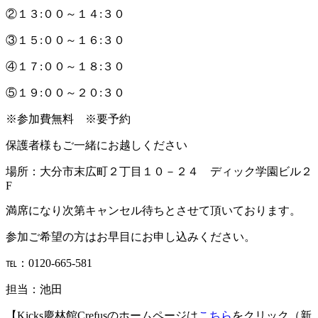
②１３:００～１４:３０
③１５:００～１６:３０
④１７:００～１８:３０
⑤１９:００～２０:３０
※参加費無料 ※要予約
保護者様もご一緒にお越しください
場所：大分市末広町２丁目１０－２４ ディック学園ビル２
F
満席になり次第キャンセル待ちとさせて頂いております。
参加ご希望の方はお早目にお申し込みください。
℡：0120-665-581
担当：池田
【Kicks慶林館Crefusのホームページは
こちら
をクリック（新