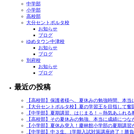
中学部
小学部
高校部
大分セントポルタ校
お知らせ
ブログ
ゆめタウン中津校
お知らせ
ブログ
別府校
お知らせ
ブログ
最近の投稿
【高校部】保護者様へ、夏休みの勉強時間、本当
【大分セントポルタ校】夏の学習王を目指して奮闘
【中学部】夏期講習、はじまる！～熱気あふれる
【高校部】その夏休みの勉強、本当に成績につなが
【小学部】夏休み突入！慶林館小学部の夏期講習
【中学部】中３生、1学期入試対策講座終了！勝