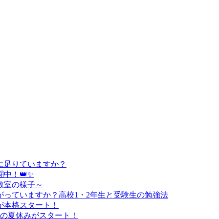
に足りていますか？
中！👑✨
教室の様子～
っていますか？高校1・2年生と受験生の勉強法
が本格スタート！
負の夏休みがスタート！