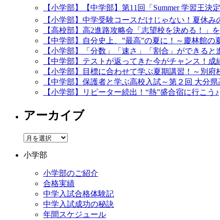
【小学部】【中学部】第11回「Summer 学習王決
【小学部】中学受験コースだけじゃない！夏休み
【高校部】高2進路攻略会「志望校を決める！」
【中学部】自分史上、”最高”の夏に！～慶林館の
【小学部】「分数」「速さ」「割合」ができると
【中学部】テストが返ってきた今がチャンス！成
【小学部】目標に合わせて学ぶ夏期講習！～別府
【中学部】保護者と学ぶ高校入試～第２回 大分県
【小学部】リピーター続出！“熱”盛合宿に行こう♪
アーカイブ
ア
ー
小学部
カ
イ
小学部のご紹介
ブ
合格実績
中学入試合格体験記
中学入試成功の秘訣
年間スケジュール