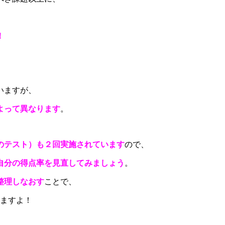
！
いますが、
よって異なります
。
のテスト）も２回実施されています
ので、
自分の得点率を見直してみましょう
。
整理しなおす
ことで、
きますよ！