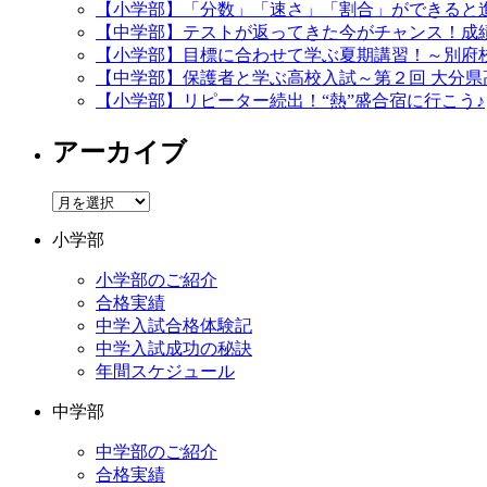
【小学部】「分数」「速さ」「割合」ができると
【中学部】テストが返ってきた今がチャンス！成
【小学部】目標に合わせて学ぶ夏期講習！～別府
【中学部】保護者と学ぶ高校入試～第２回 大分県
【小学部】リピーター続出！“熱”盛合宿に行こう♪
アーカイブ
ア
ー
小学部
カ
イ
小学部のご紹介
ブ
合格実績
中学入試合格体験記
中学入試成功の秘訣
年間スケジュール
中学部
中学部のご紹介
合格実績