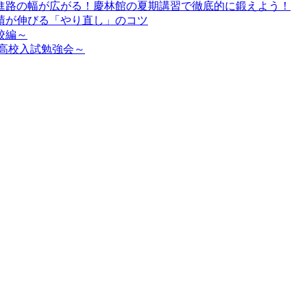
進路の幅が広がる！慶林館の夏期講習で徹底的に鍛えよう！
績が伸びる「やり直し」のコツ
校編～
高校入試勉強会～