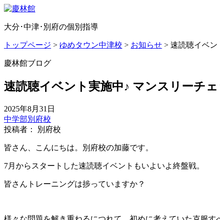
大分･中津･別府の個別指導
トップページ
>
ゆめタウン中津校
>
お知らせ
>
速読聴イベン
慶林館ブログ
速読聴イベント実施中♪ マンスリーチ
2025年8月31日
中学部
別府校
投稿者： 別府校
皆さん、こんにちは。別府校の加藤です。
7月からスタートした速読聴イベントもいよいよ終盤戦。
皆さんトレーニングは捗っていますか？
様々な問題を解き重ねるにつれて、初めに考えていた克服す