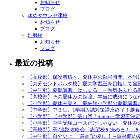
お知らせ
ブログ
ゆめタウン中津校
お知らせ
ブログ
別府校
お知らせ
ブログ
最近の投稿
【高校部】保護者様へ、夏休みの勉強時間、本当
【大分セントポルタ校】夏の学習王を目指して奮
【中学部】夏期講習、はじまる！～熱気あふれる
【高校部】その夏休みの勉強、本当に成績につなが
【小学部】夏休み突入！慶林館小学部の夏期講習
【中学部】中３生、1学期入試対策講座終了！勝
【小学部】【中学部】第11回「Summer 学習王
【小学部】中学受験コースだけじゃない！夏休み
【高校部】高2進路攻略会「志望校を決める！」
【中学部】自分史上、”最高”の夏に！～慶林館の