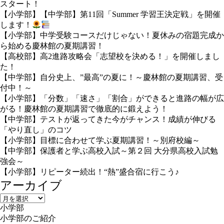
スタート！
【小学部】【中学部】第11回「Summer 学習王決定戦」を開催
します！
【小学部】中学受験コースだけじゃない！夏休みの宿題完成か
ら始める慶林館の夏期講習！
【高校部】高2進路攻略会「志望校を決める！」を開催しまし
た！
【中学部】自分史上、”最高”の夏に！～慶林館の夏期講習、受
付中！～
【小学部】「分数」「速さ」「割合」ができると進路の幅が広
がる！慶林館の夏期講習で徹底的に鍛えよう！
【中学部】テストが返ってきた今がチャンス！成績が伸びる
「やり直し」のコツ
【小学部】目標に合わせて学ぶ夏期講習！～別府校編～
【中学部】保護者と学ぶ高校入試～第２回 大分県高校入試勉
強会～
【小学部】リピーター続出！“熱”盛合宿に行こう♪
アーカイブ
ア
小学部
ー
小学部のご紹介
カ