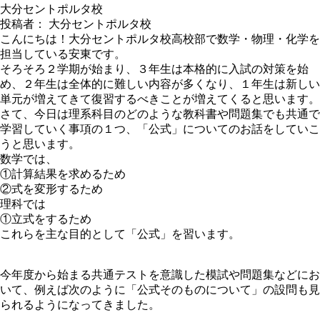
大分セントポルタ校
投稿者： 大分セントポルタ校
こんにちは！大分セントポルタ校高校部で数学・物理・化学を
担当している安東です。
そろそろ２学期が始まり、３年生は本格的に入試の対策を始
め、２年生は全体的に難しい内容が多くなり、１年生は新しい
単元が増えてきて復習するべきことが増えてくると思います。
さて、今日は理系科目のどのような教科書や問題集でも共通で
学習していく事項の１つ、「公式」についてのお話をしていこ
うと思います。
数学では、
①計算結果を求めるため
②式を変形するため
理科では
①立式をするため
これらを主な目的として「公式」を習います。
今年度から始まる共通テストを意識した模試や問題集などにお
いて、例えば次のように「公式そのものについて」の設問も見
られるようになってきました。