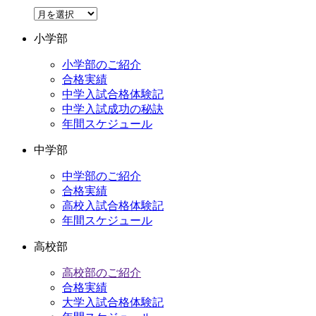
ア
ー
小学部
カ
イ
小学部のご紹介
ブ
合格実績
中学入試合格体験記
中学入試成功の秘訣
年間スケジュール
中学部
中学部のご紹介
合格実績
高校入試合格体験記
年間スケジュール
高校部
高校部のご紹介
合格実績
大学入試合格体験記