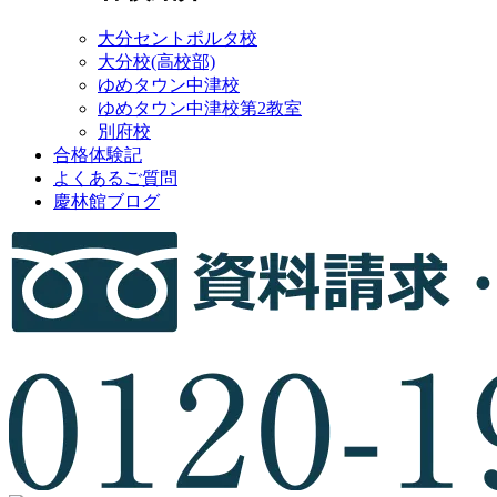
大分セントポルタ校
大分校(高校部)
ゆめタウン中津校
ゆめタウン中津校第2教室
別府校
合格体験記
よくあるご質問
慶林館ブログ