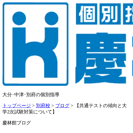
大分･中津･別府の個別指導
トップページ
>
別府校
>
ブログ
>
【共通テストの傾向と大
学2次試験対策について】
慶林館ブログ