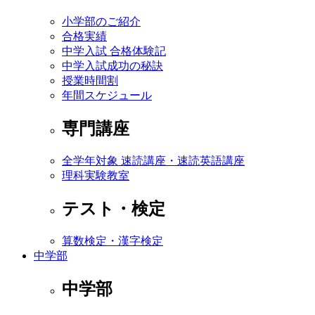
小学部のご紹介
合格実績
中学入試 合格体験記
中学入試成功の秘訣
授業時間割
年間スケジュール
専門講座
全学年対象 速読講座・速読英語講座
理科実験教室
テスト・検定
算数検定・漢字検定
中学部
中学部