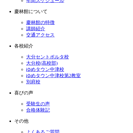
年間スケジュール
慶林館について
慶林館の特徴
講師紹介
交通アクセス
各校紹介
大分セントポルタ校
大分校(高校部)
ゆめタウン中津校
ゆめタウン中津校第2教室
別府校
喜びの声
受験生の声
合格体験記
その他
よくあるご質問