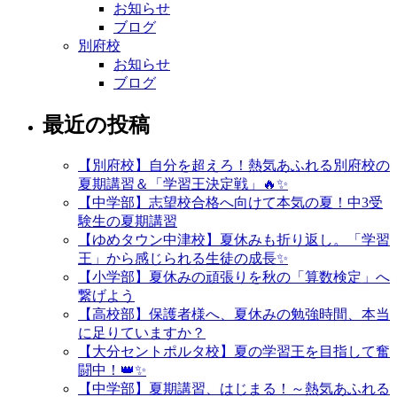
お知らせ
ブログ
別府校
お知らせ
ブログ
最近の投稿
【別府校】自分を超えろ！熱気あふれる別府校の
夏期講習＆「学習王決定戦」🔥✨
【中学部】志望校合格へ向けて本気の夏！中3受
験生の夏期講習
【ゆめタウン中津校】夏休みも折り返し。「学習
王」から感じられる生徒の成長✨
【小学部】夏休みの頑張りを秋の「算数検定」へ
繋げよう
【高校部】保護者様へ、夏休みの勉強時間、本当
に足りていますか？
【大分セントポルタ校】夏の学習王を目指して奮
闘中！👑✨
【中学部】夏期講習、はじまる！～熱気あふれる