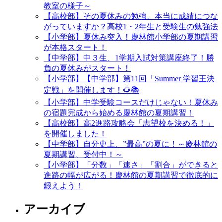
教室の様子～
【高校部】その夏休みの勉強、本当に成績につな
がっていますか？高校1・2年生と受験生の勉強法
【小学部】夏休み突入！慶林館小学部の夏期講習
が本格スタート！
【中学部】中３生、1学期入試対策講座終了！勝
負の夏休みがスタート！
【小学部】【中学部】第11回「Summer 学習王決
定戦」を開催します！🌻📚
【小学部】中学受験コースだけじゃない！夏休み
の宿題完成から始める慶林館の夏期講習！
【高校部】高2進路攻略会「志望校を決める！」
を開催しました！
【中学部】自分史上、”最高”の夏に！～慶林館の
夏期講習、受付中！～
【小学部】「分数」「速さ」「割合」ができると
進路の幅が広がる！慶林館の夏期講習で徹底的に
鍛えよう！
アーカイブ