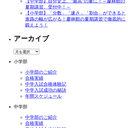
【中学部】自分史上、”最高”の夏に！～慶林館の
夏期講習、受付中！～
【小学部】「分数」「速さ」「割合」ができると
進路の幅が広がる！慶林館の夏期講習で徹底的に
鍛えよう！
アーカイブ
ア
ー
小学部
カ
イ
小学部のご紹介
ブ
合格実績
中学入試合格体験記
中学入試成功の秘訣
年間スケジュール
中学部
中学部のご紹介
合格実績