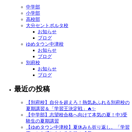
中学部
小学部
高校部
大分セントポルタ校
お知らせ
ブログ
ゆめタウン中津校
お知らせ
ブログ
別府校
お知らせ
ブログ
最近の投稿
【別府校】自分を超えろ！熱気あふれる別府校の
夏期講習＆「学習王決定戦」🔥✨
【中学部】志望校合格へ向けて本気の夏！中3受
験生の夏期講習
【ゆめタウン中津校】夏休みも折り返し。「学習