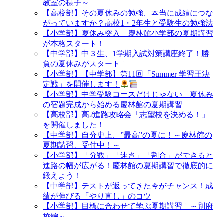
教室の様子～
【高校部】その夏休みの勉強、本当に成績につな
がっていますか？高校1・2年生と受験生の勉強法
【小学部】夏休み突入！慶林館小学部の夏期講習
が本格スタート！
【中学部】中３生、1学期入試対策講座終了！勝
負の夏休みがスタート！
【小学部】【中学部】第11回「Summer 学習王決
定戦」を開催します！
【小学部】中学受験コースだけじゃない！夏休み
の宿題完成から始める慶林館の夏期講習！
【高校部】高2進路攻略会「志望校を決める！」
を開催しました！
【中学部】自分史上、”最高”の夏に！～慶林館の
夏期講習、受付中！～
【小学部】「分数」「速さ」「割合」ができると
進路の幅が広がる！慶林館の夏期講習で徹底的に
鍛えよう！
【中学部】テストが返ってきた今がチャンス！成
績が伸びる「やり直し」のコツ
【小学部】目標に合わせて学ぶ夏期講習！～別府
校編～