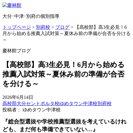
大分･中津･別府の個別指導
トップページ
>
別府校
>
ブログ
>
【高校部】高3生必見！6
月から始める推薦入試対策～夏休み前の準備が合否を分ける
～
慶林館ブログ
【高校部】高3生必見！6月から始める
推薦入試対策～夏休み前の準備が合否
を分ける～
2026年6月14日
高校部
大分セントポルタ校
ゆめタウン中津校
別府校
投稿者： ゆめタウン中津校
『総合型選抜や学校推薦型選抜を考えているけれ
ども、まだ何も準備できていない…』