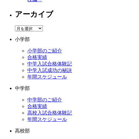
アーカイブ
ア
ー
小学部
カ
イ
小学部のご紹介
ブ
合格実績
中学入試合格体験記
中学入試成功の秘訣
年間スケジュール
中学部
中学部のご紹介
合格実績
高校入試合格体験記
年間スケジュール
高校部