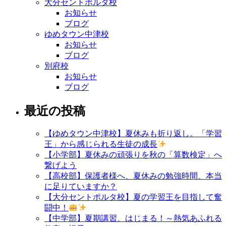
大分セントポルタ校
お知らせ
ブログ
ゆめタウン中津校
お知らせ
ブログ
別府校
お知らせ
ブログ
最近の投稿
【ゆめタウン中津校】夏休みも折り返し。「学習
王」から感じられる生徒の成長
【小学部】夏休みの頑張りを秋の「算数検定」へ
繋げよう
【高校部】保護者様へ、夏休みの勉強時間、本当
に足りていますか？
【大分セントポルタ校】夏の学習王を目指して奮
闘中！
【中学部】夏期講習、はじまる！～熱気あふれる