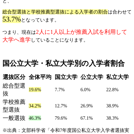
と、
総合型選抜と学校推薦型選抜による入学者の割合
は合わせて
53.7%
となっています。
2人に1人以上が推薦入試を利用して
つまり、現在は
大学へ進学
していることになります。
国公立大学・私立大学別の入学者割合
選抜区分
全体平均
国立大学
公立大学
私立大学
総合型選
19.6%
7.7%
6.0%
22.8%
抜
学校推薦
34.2%
12.7%
26.9%
38.9%
型選抜
一般選抜
46.3%
79.6%
67.1%
38.3%
※出典：文部科学省「令和7年度国公私立大学入学者選抜実