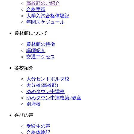
高校部のご紹介
合格実績
大学入試合格体験記
年間スケジュール
慶林館について
慶林館の特徴
講師紹介
交通アクセス
各校紹介
大分セントポルタ校
大分校(高校部)
ゆめタウン中津校
ゆめタウン中津校第2教室
別府校
喜びの声
受験生の声
合格体験記