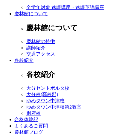
全学年対象 速読講座・速読英語講座
慶林館について
慶林館について
慶林館の特徴
講師紹介
交通アクセス
各校紹介
各校紹介
大分セントポルタ校
大分校(高校部)
ゆめタウン中津校
ゆめタウン中津校第2教室
別府校
合格体験記
よくあるご質問
慶林館ブログ