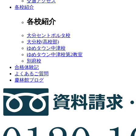
交通アクセス
各校紹介
各校紹介
大分セントポルタ校
大分校(高校部)
ゆめタウン中津校
ゆめタウン中津校第2教室
別府校
合格体験記
よくあるご質問
慶林館ブログ