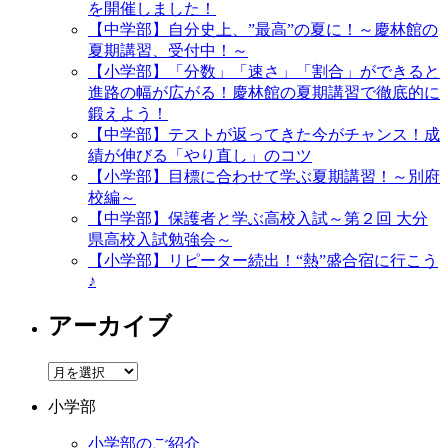
を開催しました！
【中学部】自分史上、”最高”の夏に！～慶林館の
夏期講習、受付中！～
【小学部】「分数」「速さ」「割合」ができると
進路の幅が広がる！慶林館の夏期講習で徹底的に
鍛えよう！
【中学部】テストが返ってきた今がチャンス！成
績が伸びる「やり直し」のコツ
【小学部】目標に合わせて学ぶ夏期講習！～別府
校編～
【中学部】保護者と学ぶ高校入試～第２回 大分
県高校入試勉強会～
【小学部】リピーター続出！“熱”盛合宿に行こう
♪
アーカイブ
ア
ー
小学部
カ
イ
小学部のご紹介