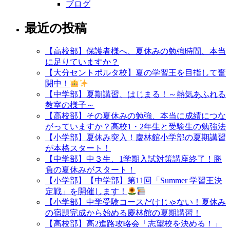
ブログ
最近の投稿
【高校部】保護者様へ、夏休みの勉強時間、本当
に足りていますか？
【大分セントポルタ校】夏の学習王を目指して奮
闘中！
【中学部】夏期講習、はじまる！～熱気あふれる
教室の様子～
【高校部】その夏休みの勉強、本当に成績につな
がっていますか？高校1・2年生と受験生の勉強法
【小学部】夏休み突入！慶林館小学部の夏期講習
が本格スタート！
【中学部】中３生、1学期入試対策講座終了！勝
負の夏休みがスタート！
【小学部】【中学部】第11回「Summer 学習王決
定戦」を開催します！
【小学部】中学受験コースだけじゃない！夏休み
の宿題完成から始める慶林館の夏期講習！
【高校部】高2進路攻略会「志望校を決める！」