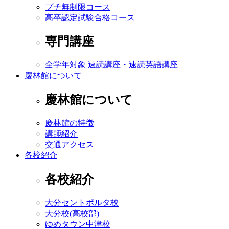
プチ無制限コース
高卒認定試験合格コース
専門講座
全学年対象 速読講座・速読英語講座
慶林館について
慶林館について
慶林館の特徴
講師紹介
交通アクセス
各校紹介
各校紹介
大分セントポルタ校
大分校(高校部)
ゆめタウン中津校