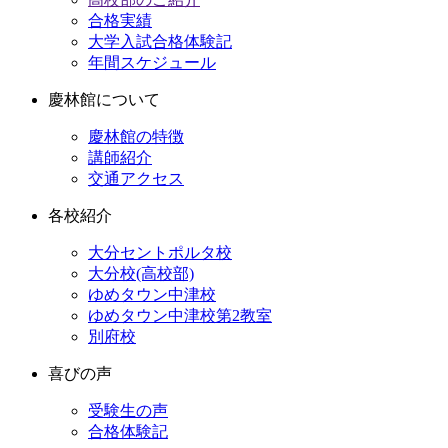
合格実績
大学入試合格体験記
年間スケジュール
慶林館について
慶林館の特徴
講師紹介
交通アクセス
各校紹介
大分セントポルタ校
大分校(高校部)
ゆめタウン中津校
ゆめタウン中津校第2教室
別府校
喜びの声
受験生の声
合格体験記