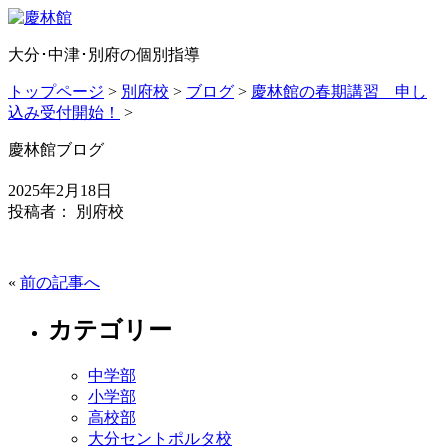
大分･中津･別府の個別指導
トップページ
>
別府校
>
ブログ
>
慶林館の春期講習 申し
込み受付開始！
>
慶林館ブログ
2025年2月18日
投稿者： 別府校
«
前の記事へ
カテゴリー
中学部
小学部
高校部
大分セントポルタ校