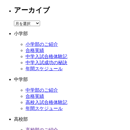
アーカイブ
ア
ー
小学部
カ
イ
小学部のご紹介
ブ
合格実績
中学入試合格体験記
中学入試成功の秘訣
年間スケジュール
中学部
中学部のご紹介
合格実績
高校入試合格体験記
年間スケジュール
高校部
高校部のご紹介