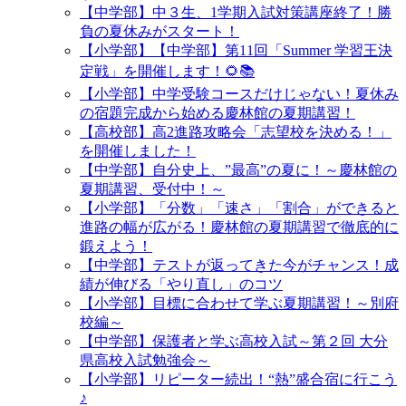
【中学部】中３生、1学期入試対策講座終了！勝
負の夏休みがスタート！
【小学部】【中学部】第11回「Summer 学習王決
定戦」を開催します！🌻📚
【小学部】中学受験コースだけじゃない！夏休み
の宿題完成から始める慶林館の夏期講習！
【高校部】高2進路攻略会「志望校を決める！」
を開催しました！
【中学部】自分史上、”最高”の夏に！～慶林館の
夏期講習、受付中！～
【小学部】「分数」「速さ」「割合」ができると
進路の幅が広がる！慶林館の夏期講習で徹底的に
鍛えよう！
【中学部】テストが返ってきた今がチャンス！成
績が伸びる「やり直し」のコツ
【小学部】目標に合わせて学ぶ夏期講習！～別府
校編～
【中学部】保護者と学ぶ高校入試～第２回 大分
県高校入試勉強会～
【小学部】リピーター続出！“熱”盛合宿に行こう
♪