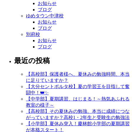
お知らせ
ブログ
ゆめタウン中津校
お知らせ
ブログ
別府校
お知らせ
ブログ
最近の投稿
【高校部】保護者様へ、夏休みの勉強時間、本当
に足りていますか？
【大分セントポルタ校】夏の学習王を目指して奮
闘中！👑✨
【中学部】夏期講習、はじまる！～熱気あふれる
教室の様子～
【高校部】その夏休みの勉強、本当に成績につな
がっていますか？高校1・2年生と受験生の勉強法
【小学部】夏休み突入！慶林館小学部の夏期講習
が本格スタート！