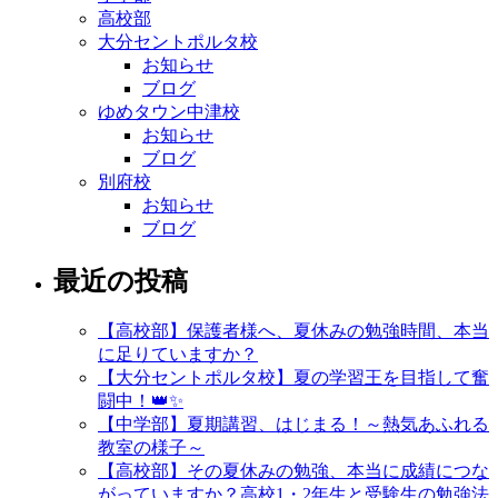
高校部
大分セントポルタ校
お知らせ
ブログ
ゆめタウン中津校
お知らせ
ブログ
別府校
お知らせ
ブログ
最近の投稿
【高校部】保護者様へ、夏休みの勉強時間、本当
に足りていますか？
【大分セントポルタ校】夏の学習王を目指して奮
闘中！👑✨
【中学部】夏期講習、はじまる！～熱気あふれる
教室の様子～
【高校部】その夏休みの勉強、本当に成績につな
がっていますか？高校1・2年生と受験生の勉強法