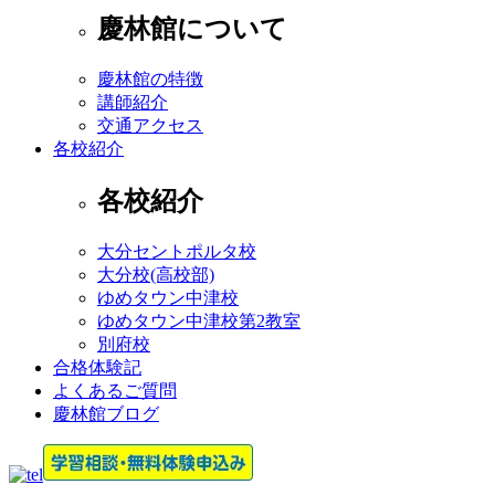
慶林館について
慶林館の特徴
講師紹介
交通アクセス
各校紹介
各校紹介
大分セントポルタ校
大分校(高校部)
ゆめタウン中津校
ゆめタウン中津校第2教室
別府校
合格体験記
よくあるご質問
慶林館ブログ