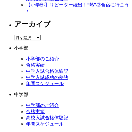
【小学部】リピーター続出！“熱”盛合宿に行こう
♪
アーカイブ
ア
ー
小学部
カ
イ
小学部のご紹介
ブ
合格実績
中学入試合格体験記
中学入試成功の秘訣
年間スケジュール
中学部
中学部のご紹介
合格実績
高校入試合格体験記
年間スケジュール