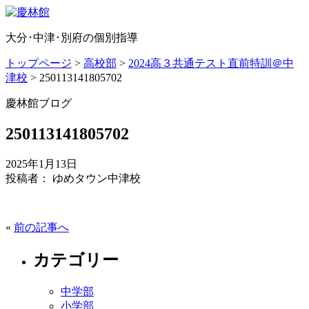
大分･中津･別府の個別指導
トップページ
>
高校部
>
2024高３共通テスト直前特訓＠中
津校
>
250113141805702
慶林館ブログ
250113141805702
2025年1月13日
投稿者： ゆめタウン中津校
«
前の記事へ
カテゴリー
中学部
小学部