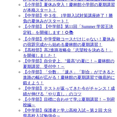
【小学部】夏休み突入！慶林館小学部の夏期講習
が本格スタート！
【中学部】中３生、1学期入試対策講座終了！勝
負の夏休みがスタート！
【小学部】【中学部】第11回「Summer 学習王決
定戦」を開催します！🌻📚
【小学部】中学受験コースだけじゃない！夏休み
の宿題完成から始める慶林館の夏期講習！
【高校部】高2進路攻略会「志望校を決める！」
を開催しました！
【中学部】自分史上、”最高”の夏に！～慶林館の
夏期講習、受付中！～
【小学部】「分数」「速さ」「割合」ができると
進路の幅が広がる！慶林館の夏期講習で徹底的に
鍛えよう！
【中学部】テストが返ってきた今がチャンス！成
績が伸びる「やり直し」のコツ
【小学部】目標に合わせて学ぶ夏期講習！～別府
校編～
【中学部】保護者と学ぶ高校入試～第２回 大分
県高校入試勉強会～