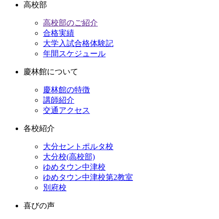
高校部
高校部のご紹介
合格実績
大学入試合格体験記
年間スケジュール
慶林館について
慶林館の特徴
講師紹介
交通アクセス
各校紹介
大分セントポルタ校
大分校(高校部)
ゆめタウン中津校
ゆめタウン中津校第2教室
別府校
喜びの声