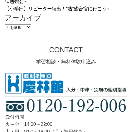
試勉強会～
【小学部】リピーター続出！“熱”盛合宿に行こう♪
アーカイブ
ア
ー
カ
CONTACT
イ
ブ
学習相談・無料体験申込み
受付時間
火～金 14:00～22:00
土・日 9:00～19:00（月・祝日休み）