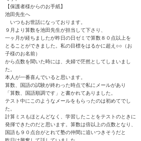
【保護者様からのお手紙】
池田先生へ
いつもお世話になっております。
９月より算数を池田先生が担当して下さり、
一ヶ月が経ちましたが昨日の日ゼミで算数８０点以上を
とることができました。私の目標をはるかに超え○○（お
子様のお名前）
から点数を聞いた時には、夫婦で茫然としてしまいまし
た。
本人が一番喜んでいると思います。
算数、国語の試験が終わった時点で私にメールがあり
「算数、国語順調です」と書かれてありました。
テスト中にこのようなメールをもらったのは初めてでし
た。
計算ミスもほとんどなく、学習したことをテストのときに
発揮できたのだと思います。算数は倍以上の点数となり、
国語も９０点台がとれて塾の仲間に追いつきそうだと
昨日は興奮して話していました。