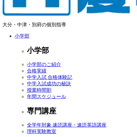
大分・中津・別府の個別指導
小学部
小学部
小学部のご紹介
合格実績
中学入試 合格体験記
中学入試成功の秘訣
授業時間割
年間スケジュール
専門講座
全学年対象 速読講座・速読英語講座
理科実験教室