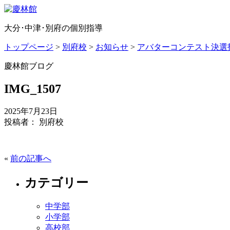
大分･中津･別府の個別指導
トップページ
>
別府校
>
お知らせ
>
アバターコンテスト決選
慶林館ブログ
IMG_1507
2025年7月23日
投稿者： 別府校
«
前の記事へ
カテゴリー
中学部
小学部
高校部