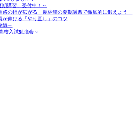
夏期講習、受付中！～
進路の幅が広がる！慶林館の夏期講習で徹底的に鍛えよう！
績が伸びる「やり直し」のコツ
校編～
高校入試勉強会～