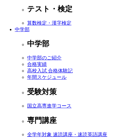
テスト・検定
算数検定・漢字検定
中学部
中学部
中学部のご紹介
合格実績
高校入試 合格体験記
年間スケジュール
受験対策
国立高専進学コース
専門講座
全学年対象 速読講座・速読英語講座