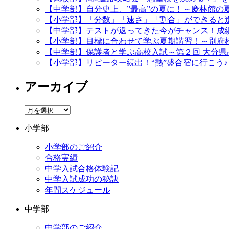
【中学部】自分史上、”最高”の夏に！～慶林館の
【小学部】「分数」「速さ」「割合」ができると
【中学部】テストが返ってきた今がチャンス！成
【小学部】目標に合わせて学ぶ夏期講習！～別府
【中学部】保護者と学ぶ高校入試～第２回 大分県
【小学部】リピーター続出！“熱”盛合宿に行こう♪
アーカイブ
ア
ー
小学部
カ
イ
小学部のご紹介
ブ
合格実績
中学入試合格体験記
中学入試成功の秘訣
年間スケジュール
中学部
中学部のご紹介