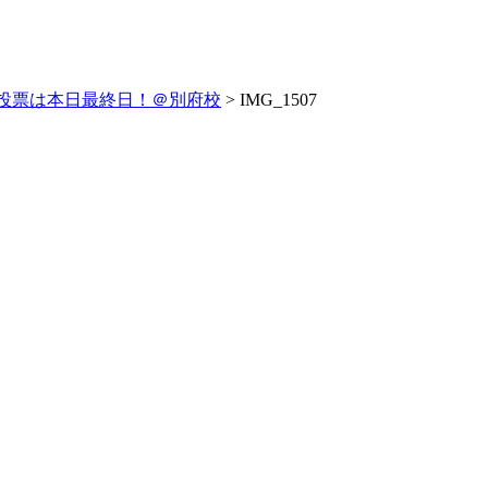
投票は本日最終日！＠別府校
>
IMG_1507