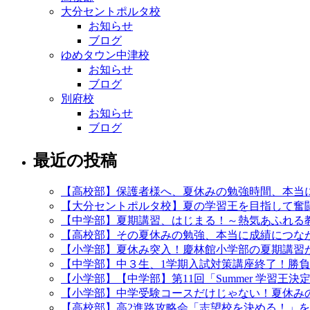
大分セントポルタ校
お知らせ
ブログ
ゆめタウン中津校
お知らせ
ブログ
別府校
お知らせ
ブログ
最近の投稿
【高校部】保護者様へ、夏休みの勉強時間、本当
【大分セントポルタ校】夏の学習王を目指して奮
【中学部】夏期講習、はじまる！～熱気あふれる
【高校部】その夏休みの勉強、本当に成績につなが
【小学部】夏休み突入！慶林館小学部の夏期講習
【中学部】中３生、1学期入試対策講座終了！勝
【小学部】【中学部】第11回「Summer 学習王
【小学部】中学受験コースだけじゃない！夏休み
【高校部】高2進路攻略会「志望校を決める！」