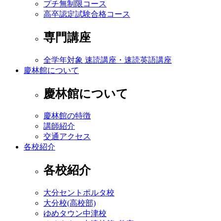
プチ無制限コース
高卒認定試験合格コース
専門講座
全学年対象 速読講座・速読英語講座
慶林館について
慶林館について
慶林館の特徴
講師紹介
交通アクセス
各校紹介
各校紹介
大分セントポルタ校
大分校(高校部)
ゆめタウン中津校