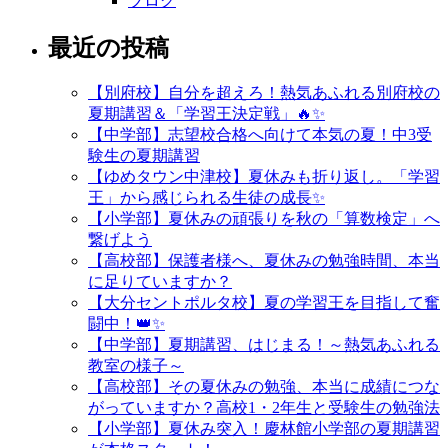
ブログ
最近の投稿
【別府校】自分を超えろ！熱気あふれる別府校の
夏期講習＆「学習王決定戦」🔥✨
【中学部】志望校合格へ向けて本気の夏！中3受
験生の夏期講習
【ゆめタウン中津校】夏休みも折り返し。「学習
王」から感じられる生徒の成長✨
【小学部】夏休みの頑張りを秋の「算数検定」へ
繋げよう
【高校部】保護者様へ、夏休みの勉強時間、本当
に足りていますか？
【大分セントポルタ校】夏の学習王を目指して奮
闘中！👑✨
【中学部】夏期講習、はじまる！～熱気あふれる
教室の様子～
【高校部】その夏休みの勉強、本当に成績につな
がっていますか？高校1・2年生と受験生の勉強法
【小学部】夏休み突入！慶林館小学部の夏期講習