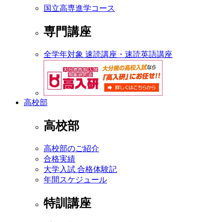
国立高専進学コース
専門講座
全学年対象 速読講座・速読英語講座
高校部
高校部
高校部のご紹介
合格実績
大学入試 合格体験記
年間スケジュール
特訓講座