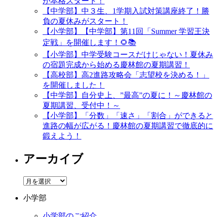
が本格スタート！
【中学部】中３生、1学期入試対策講座終了！勝
負の夏休みがスタート！
【小学部】【中学部】第11回「Summer 学習王決
定戦」を開催します！🌻📚
【小学部】中学受験コースだけじゃない！夏休み
の宿題完成から始める慶林館の夏期講習！
【高校部】高2進路攻略会「志望校を決める！」
を開催しました！
【中学部】自分史上、”最高”の夏に！～慶林館の
夏期講習、受付中！～
【小学部】「分数」「速さ」「割合」ができると
進路の幅が広がる！慶林館の夏期講習で徹底的に
鍛えよう！
アーカイブ
ア
ー
小学部
カ
イ
小学部のご紹介