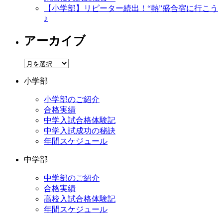
【小学部】リピーター続出！“熱”盛合宿に行こう
♪
アーカイブ
ア
ー
小学部
カ
イ
小学部のご紹介
ブ
合格実績
中学入試合格体験記
中学入試成功の秘訣
年間スケジュール
中学部
中学部のご紹介
合格実績
高校入試合格体験記
年間スケジュール