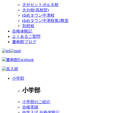
大分セントポルタ校
大分校(高校部)
ゆめタウン中津校
ゆめタウン中津校第2教室
別府校
合格体験記
よくあるご質問
慶林館ブログ
小学部
小学部
小学部のご紹介
合格実績
中学入試 合格体験記