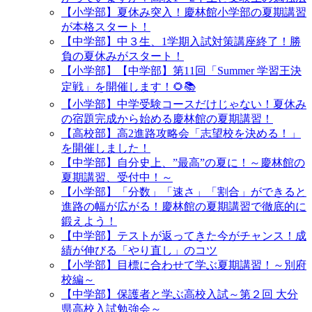
【小学部】夏休み突入！慶林館小学部の夏期講習
が本格スタート！
【中学部】中３生、1学期入試対策講座終了！勝
負の夏休みがスタート！
【小学部】【中学部】第11回「Summer 学習王決
定戦」を開催します！🌻📚
【小学部】中学受験コースだけじゃない！夏休み
の宿題完成から始める慶林館の夏期講習！
【高校部】高2進路攻略会「志望校を決める！」
を開催しました！
【中学部】自分史上、”最高”の夏に！～慶林館の
夏期講習、受付中！～
【小学部】「分数」「速さ」「割合」ができると
進路の幅が広がる！慶林館の夏期講習で徹底的に
鍛えよう！
【中学部】テストが返ってきた今がチャンス！成
績が伸びる「やり直し」のコツ
【小学部】目標に合わせて学ぶ夏期講習！～別府
校編～
【中学部】保護者と学ぶ高校入試～第２回 大分
県高校入試勉強会～