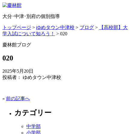
大分･中津･別府の個別指導
トップページ
>
ゆめタウン中津校
>
ブログ
>
【高校部】大
学入試について知ろう！
>
020
慶林館ブログ
020
2025年5月20日
投稿者： ゆめタウン中津校
«
前の記事へ
カテゴリー
中学部
小学部