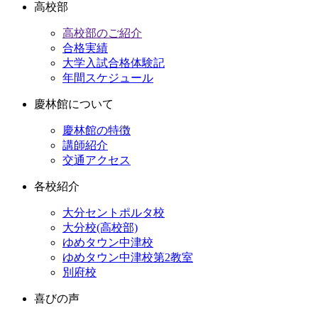
高校部
高校部のご紹介
合格実績
大学入試合格体験記
年間スケジュール
慶林館について
慶林館の特徴
講師紹介
交通アクセス
各校紹介
大分セントポルタ校
大分校(高校部)
ゆめタウン中津校
ゆめタウン中津校第2教室
別府校
喜びの声