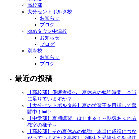
高校部
大分セントポルタ校
お知らせ
ブログ
ゆめタウン中津校
お知らせ
ブログ
別府校
お知らせ
ブログ
最近の投稿
【高校部】保護者様へ、夏休みの勉強時間、本当
に足りていますか？
【大分セントポルタ校】夏の学習王を目指して奮
闘中！👑✨
【中学部】夏期講習、はじまる！～熱気あふれる
教室の様子～
【高校部】その夏休みの勉強、本当に成績につな
がっていますか？高校1・2年生と受験生の勉強法