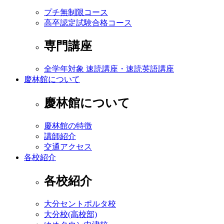
プチ無制限コース
高卒認定試験合格コース
専門講座
全学年対象 速読講座・速読英語講座
慶林館について
慶林館について
慶林館の特徴
講師紹介
交通アクセス
各校紹介
各校紹介
大分セントポルタ校
大分校(高校部)