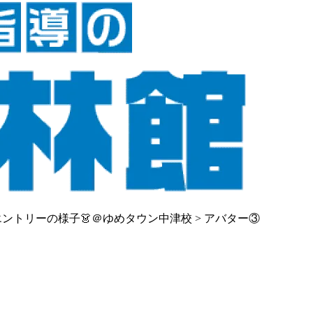
エントリーの様子👗＠ゆめタウン中津校
>
アバター③