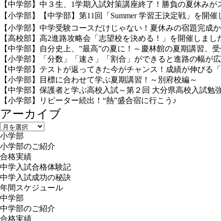
【中学部】中３生、1学期入試対策講座終了！勝負の夏休みが
【小学部】【中学部】第11回「Summer 学習王決定戦」を開催し
【小学部】中学受験コースだけじゃない！夏休みの宿題完成か
【高校部】高2進路攻略会「志望校を決める！」を開催しまし
【中学部】自分史上、”最高”の夏に！～慶林館の夏期講習、
【小学部】「分数」「速さ」「割合」ができると進路の幅が広
【中学部】テストが返ってきた今がチャンス！成績が伸びる「
【小学部】目標に合わせて学ぶ夏期講習！～別府校編～
【中学部】保護者と学ぶ高校入試～第２回 大分県高校入試勉
【小学部】リピーター続出！“熱”盛合宿に行こう♪
アーカイブ
ア
小学部
ー
小学部のご紹介
カ
合格実績
イ
中学入試合格体験記
ブ
中学入試成功の秘訣
年間スケジュール
中学部
中学部のご紹介
合格実績