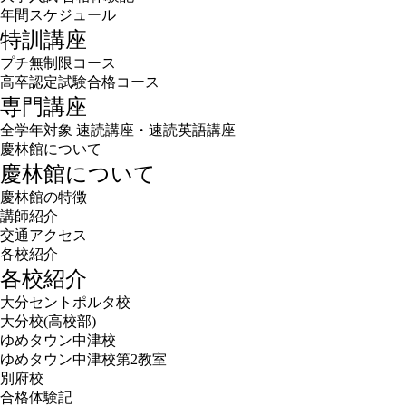
年間スケジュール
特訓講座
プチ無制限コース
高卒認定試験合格コース
専門講座
全学年対象 速読講座・速読英語講座
慶林館について
慶林館について
慶林館の特徴
講師紹介
交通アクセス
各校紹介
各校紹介
大分セントポルタ校
大分校(高校部)
ゆめタウン中津校
ゆめタウン中津校第2教室
別府校
合格体験記