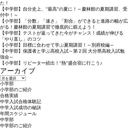
た！
【中学部】自分史上、”最高”の夏に！～慶林館の夏期講習、受
付中！～
【小学部】「分数」「速さ」「割合」ができると進路の幅が広
がる！慶林館の夏期講習で徹底的に鍛えよう！
【中学部】テストが返ってきた今がチャンス！成績が伸びる
「やり直し」のコツ
【小学部】目標に合わせて学ぶ夏期講習！～別府校編～
【中学部】保護者と学ぶ高校入試～第２回 大分県高校入試勉
強会～
【小学部】リピーター続出！“熱”盛合宿に行こう♪
アーカイブ
ア
小学部
ー
小学部のご紹介
カ
合格実績
イ
中学入試合格体験記
ブ
中学入試成功の秘訣
年間スケジュール
中学部
中学部のご紹介