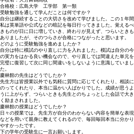
合格校：
広島大学 工学部 第一類
受験勉強を通して学んだことは何ですか？
自分は継続することの大切さを改めて学びました。この１年間
私は英単語や公式などの暗記を毎日行ってきました。覚えるべ
きものが日に日に増していき、終わりが見えず、つらいときも
ありましたが、そのつらさが合格につながったと思います。
どのように受験勉強を進めましたか？
自分は特に模試のやり直しに力を入れました。模試は自分の今
の実力をはかる良い機会なので、やり直しでは間違えた単元を
完璧に復習して次に同じ間違いをしないように意識していまし
た。
慶林館の先生はどうでしたか？
先生方は皆授業以外でも気軽に質問に応じてくれたり、相談に
のってくれたり、本当に温かい人ばかりでした。成績が思うよ
うに上がらず、つらいときも先生とのちょっとした会話で大き
く励まされました。
慶林館の授業はどうでしたか？
日々の授業では、先生方が自分のわからない内容を簡単な表現
などを用いて親身に教えてくれるので、毎回毎回本当に分かり
やすかったです。
下の学年の受験生に一言お願いします。