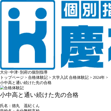
大分･中津･別府の個別指導
トップページ
>
合格体験記
>
大学入試 合格体験記
>
2024年
>
小中高と通い続けた先の合格
小中高と通い続けた先の合格
氏名：
德丸 遥紀くん
学校名：
大分舞鶴高校